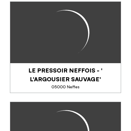
LES OLIVADES
Une cuisine de saison, un lieu chaleureux.
Notre restaurant vous accueille dans une ambiance
moderne et chaleureuse, entre salles voûtées et
terrasse ombragée avec vue sur le bassin...
TÉLÉPHONE
LE PRESSOIR NEFFOIS - '
L'ARGOUSIER SAUVAGE'
EN SAVOIR PLUS
05000 Neffes
LE PRESSOIR NEFFOIS - '
L'ARGOUSIER SAUVAGE'
Cueilleur, producteur et transformateur Franck est