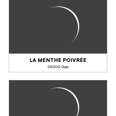
LA PETITE MARMITE
Cuisine traditionnelle Française et Internationale.
Produits Frais et de saison de Préférence.
Vous aurez le choix entre trois entées, trois plats et
trois desserts.
Réservation...
LA MENTHE POIVRÉE
TÉLÉPHONE
05000 Gap
EN SAVOIR PLUS
LA MENTHE POIVRÉE
Cuisine de produits frais et de saison mêlant
tradition et créativité.