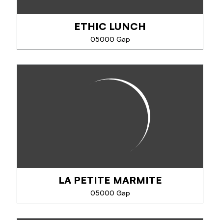
ETHIC LUNCH
TÉLÉPHONE
05000 Gap
EN SAVOIR PLUS
ETHIC LUNCH
Ethic Lunch vous accueille dans un cadre
chaleureux et moderne, conçu pour vos pauses
déjeuner et instants café. Notre concept repose
sur 3 piliers : une cuisine équilibrée, des...
LA PETITE MARMITE
EN SAVOIR PLUS
05000 Gap