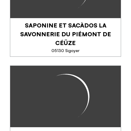
SAPONINE ET SACÀDOS LA
EN SAVOIR PLUS
SAVONNERIE DU PIÉMONT DE
CÉÜZE
05130 Sigoyer
SAPONINE ET SACÀDOS LA
SAVONNERIE DU PIÉMONT DE
CÉÜZE
Une savonnerie artisanale en saponification à froid,
je sélectionne avec le plus grand soin des matières
premières, issues de l'agriculture biologique,
équitable, naturelles ou sauvages....