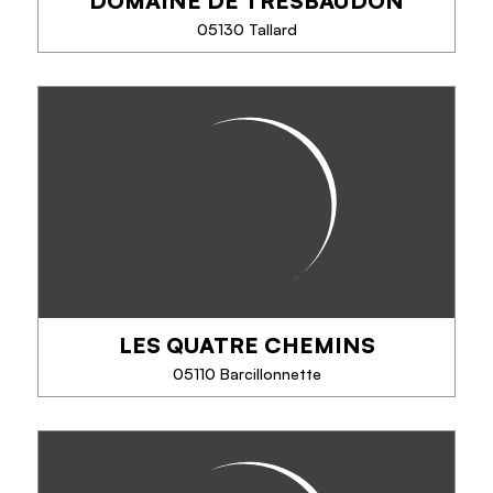
DOMAINE DE TRESBAUDON
EN SAVOIR PLUS
05130 Tallard
DOMAINE DE TRESBAUDON
Producteur récoltant labellisé Vignerons
Indépendants. Le domaine propose des vins
rouges, rosés, blancs ainsi qu'un pétillant sous l'IGP
Hautes-Alpes.
Vins issus de...
LES QUATRE CHEMINS
TÉLÉPHONE
05110 Barcillonnette
EN SAVOIR PLUS
LES QUATRE CHEMINS