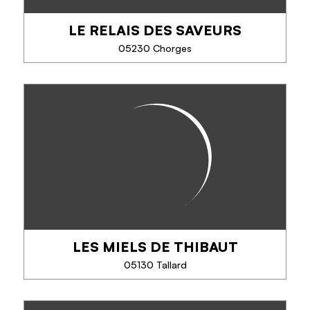
LE RELAIS DES SAVEURS
TÉLÉPHONE
05230 Chorges
EN SAVOIR PLUS
LE RELAIS DES SAVEURS
Boutique de produits locaux, régionaux et bio.
Saveurs et senteurs des Alpes à la Provence.
Stephanie et Pascal seront ravi de vous conseiller
sur tous les produits du magasin sélectionnés...
LES MIELS DE THIBAUT
TÉLÉPHONE
05130 Tallard
EN SAVOIR PLUS