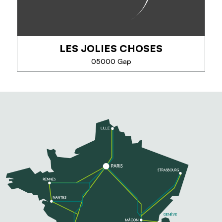
LES JOLIES CHOSES
TÉLÉPHONE
05000 Gap
EN SAVOIR PLUS
LES JOLIES CHOSES
Poussez la porte de la boutique et découvrez un
univers d'artisanat local.
Nos créateurs sont en effervescence pour vous
faire découvrir leur savoir-faire. Les Jolies Choses
c'est un...
TÉLÉPHONE