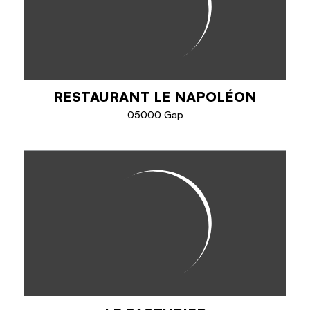
pause déjeuner avec une carte qui...
RESTAURANT LE NAPOLÉON
TÉLÉPHONE
05000 Gap
EN SAVOIR PLUS
RESTAURANT LE NAPOLÉON
Au Domaine Napoléon, à Gap, restaurant convivial
entre ville et montagne : pizzas au feu de bois,
plats gourmands, spécialités montagnardes, glaces
artisanales et terrasse nature. Ouvert...