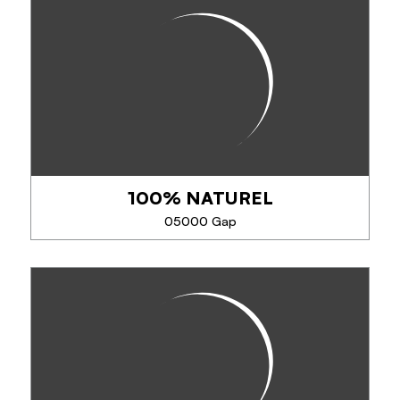
LES MIELS DE THIBAUT
Apiculteur producteur. Passionné par les abeilles, je
produis, récolte et mets en pot. Commandes par
téléphone, mail -Vente en commerces, aux offices
de tourisme de Tallard et Gap. Pots de...
100% NATUREL
TÉLÉPHONE
05000 Gap
EN SAVOIR PLUS
100% NATUREL
Passionné de nature je cueille des plantes, fleurs,
champignons, baies sauvages dans les montagnes
des Hautes Alpes. Avec lesquels je confectionne
différents produits 100% Naturel ...