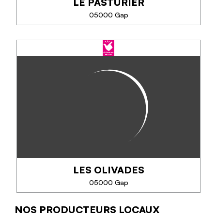
LE PASTURIER
TÉLÉPHONE
05000 Gap
EN SAVOIR PLUS
LE PASTURIER
Cuisine gourmande. Maître restaurateur depuis
2010. Cité dans le guide Gault et Millau 15/20 avec
3 toques
Une suggestion le midi du mardi au samedi
EN SAVOIR PLUS
LES OLIVADES
05000 Gap
NOS PRODUCTEURS LOCAUX