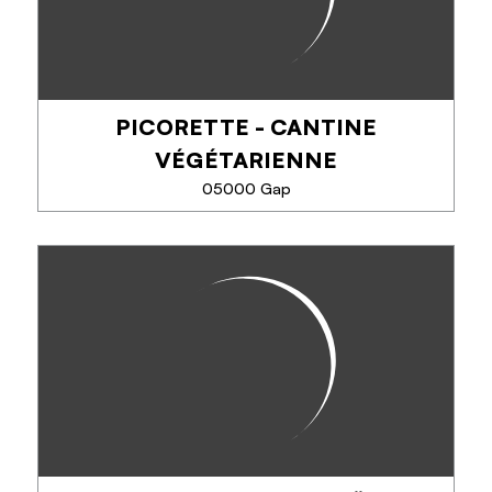
PICORETTE - CANTINE
TÉLÉPHONE
VÉGÉTARIENNE
EN SAVOIR PLUS
05000 Gap
PICORETTE - CANTINE
VÉGÉTARIENNE
Picorette est une cantine végétarienne, vegan et
adaptée aux principaux régimes spéciaux.
Dans une approche ''One Health '' je cuisine des
produits frais, de saison, biologiques, locaux...