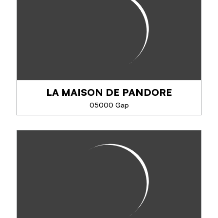
Karandja laboratoire produit, fabrique et conçoit
de l'aromathérapie (huile essentielle et eaux
florales), des compléments alimentaires (extrait de
plante) et de la cosmétique naturelle...
LA MAISON DE PANDORE
TÉLÉPHONE
05000 Gap
EN SAVOIR PLUS
LA MAISON DE PANDORE
La maison de Pandore vous propose des produits
Régionaux et Artisanaux : Couteaux et Savons