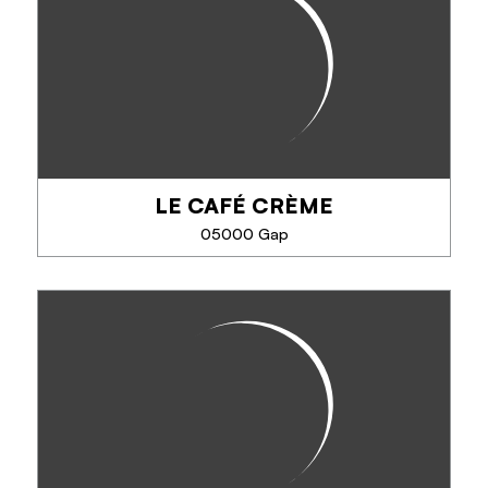
Maître artisan, le chef de ce restaurant au design
tendance, propose une cuisine raffinée, gourmande
et spécialités du terroir. Situé au cœur du village, à
5 mn de Gap, vue panoramique,...
LE CAFÉ CRÈME
TÉLÉPHONE
05000 Gap
EN SAVOIR PLUS
LE CAFÉ CRÈME
Spécialités : cheeseburger, tartare de boeuf,
omelettes, lasagnes, plat du jour, moules frites tous
les vendredis.
Aïoli chaque premier mardi du mois.