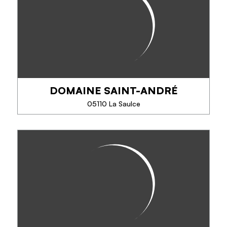
DOMAINE SAINT-ANDRÉ
EN SAVOIR PLUS
05110 La Saulce
DOMAINE SAINT-ANDRÉ
+30 ans d'agriculture bio, production de vin rouge,
blanc, rosé et méthode traditionnelle 100%
chardonnay. Pommes, poires, jus de fruits,
compotes, cidre, pétillant. Vente au domaine
toute...