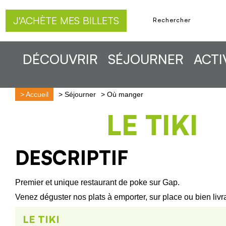
J'ACHÈTE MES BILLETS
DÉCOUVRIR
SÉJOURNER
ACTI
>
Accueil
>
Séjourner
>
Où manger
LE TIKI
DESCRIPTIF
Premier et unique restaurant de poke sur Gap.
Venez déguster nos plats à emporter, sur place ou bien livr
LE TIKI