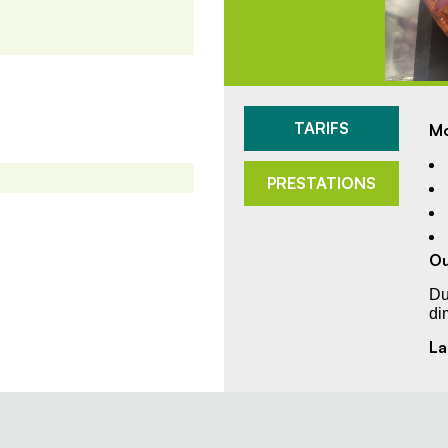
TARIFS
Mo
PRESTATIONS
Ou
Du
di
La