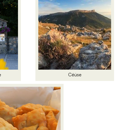
e
Céüse