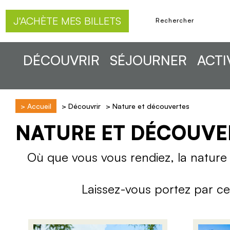
J'ACHÈTE MES BILLETS
DÉCOUVRIR
SÉJOURNER
ACTI
>
Accueil
>
Découvrir
>
Nature et découvertes
NATURE ET DÉCOUVE
Où que vous vous rendiez, la nature 
Laissez-vous portez par cet