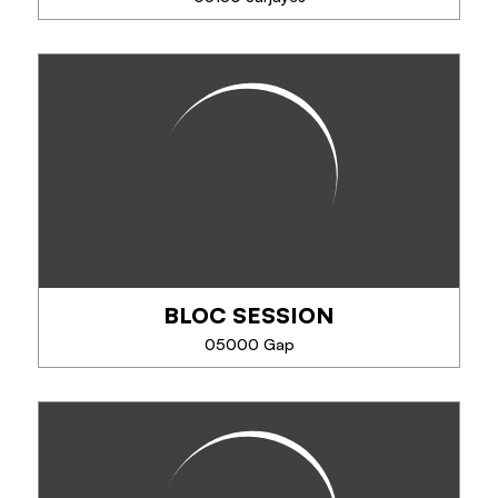
EN SAVOIR PLUS
UNDISCOVERED MOUNTAINS
Concepteur de séjours de pleine nature comme la
Via Ferrata, le canyoning, la randonnée, le VTT, le
ski, cascades de glace et bien plus encore !
BLOC SESSION
TÉLÉPHONE
05000 Gap
EN SAVOIR PLUS
BLOC SESSION
Bloc Session Gap vous accueille au cœur de la
zone Tokoro tous les jours pour de la grimpe en