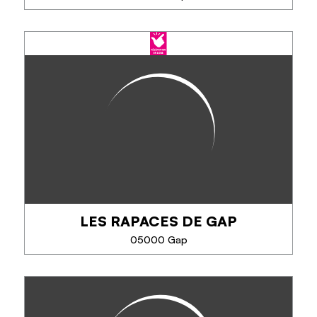
ESCALADE, VIA FERRATA, VTT +
ESCALADE, APÉRO EN HAUTEUR
& COACHING MENTAL -
LUDIVINE PONCELET
Découvrez l'escalade & la via ferrata avec une
approche unique, idéale pour s'initier ou se
perfectionner. Que ce soit pour une sortie famille,
une grande voie ou un séjour VTT/Escalade....
LES RAPACES DE GAP
05000 Gap
TÉLÉPHONE
EN SAVOIR PLUS
LES RAPACES DE GAP