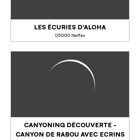
demi-journée.
Du plus facile au plus...
LES ÉCURIES D'ALOHA
05000 Neffes
TÉLÉPHONE
LES ÉCURIES D'ALOHA
EN SAVOIR PLUS
Venez rencontrer nos chevaux et mules.
Cours, randonnées sur plusieurs jours dans nos
paysages magnifiques des hautes Alpes...
Elevage de chevaux de loisirs et de sport
CANYONING DÉCOUVERTE -
TÉLÉPHONE
CANYON DE RABOU AVEC ECRINS