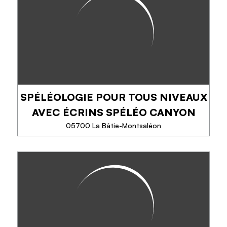
Parc aventure en forêt au bord du lac de Serre-
Ponçon au niveau de la Baie Saint Michel (commune
de Chorges).
SPÉLÉOLOGIE POUR TOUS NIVEAUX
TÉLÉPHONE
AVEC ÉCRINS SPÉLÉO CANYON
EN SAVOIR PLUS
05700 La Bâtie-Montsaléon
SPÉLÉOLOGIE POUR TOUS
NIVEAUX AVEC ÉCRINS SPÉLÉO
CANYON
C’est au cœur des Hautes Alpes, dans les vallées
du Buëch ou du Dévoluy que nous vous proposons
des sorties de spéléologie à la journée ou à la