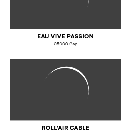
EAU VIVE PASSION
05000 Gap
EAU VIVE PASSION
Depuis plus de 38 ans, EVP – Eau Vive Passion
propose des activités encadrées par des guides
passionnés et diplômés : rafting, hydrospeed,
canyoning, Via Ferrata, escalade et VTT. Vivez...
ROLL'AIR CABLE
TÉLÉPHONE