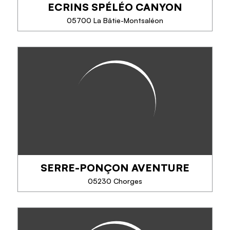
ECRINS SPÉLÉO CANYON
TÉLÉPHONE
05700 La Bâtie-Montsaléon
EN SAVOIR PLUS
ECRINS SPÉLÉO CANYON
Idéalement situés entre le massif des Écrins et celui
du Dévoluy, proches de Gap, nous vous invitons à
une expérience inoubliable de découverte de la
spéléologie et du canyoning, dans des...
SERRE-PONÇON AVENTURE
TÉLÉPHONE
05230 Chorges
EN SAVOIR PLUS
SERRE-PONÇON AVENTURE