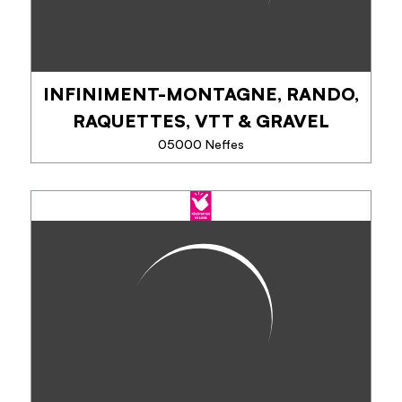
INFINIMENT-MONTAGNE, RANDO,
TÉLÉPHONE
RAQUETTES, VTT & GRAVEL
EN SAVOIR PLUS
05000 Neffes
INFINIMENT-MONTAGNE,
RANDO, RAQUETTES, VTT &
GRAVEL
Venez vous évader, encadré par un professionnel,
dans les Alpes du sud, en famille, en groupe d'amis,
pour un week-end ou une semaine, en alliant effort
et détente (piscine, SPA) dans...