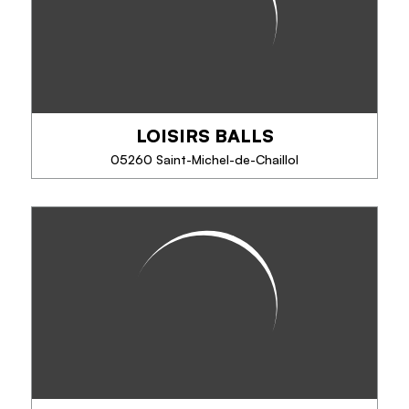
intérieur et bien plus !surface grimpable de 250
m2, environ 120 blocs pour tous les niveaux,...
LOISIRS BALLS
TÉLÉPHONE
05260 Saint-Michel-de-Chaillol
EN SAVOIR PLUS
LOISIRS BALLS
Découvrez swingolf et ses déclinaisons 'billard' et
'foot', des activités ludiques, simples et sans danger
pour tous à partir de 5-6 ans.