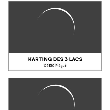
EN SAVOIR PLUS
CÉÜS'ESCALADE
Venez découvrir l'escalade à travers une aventure
verticale accessible à tous dans un cadre
d'exception, au pied de la mythique falaise de
Céüse, véritable joyau de la grimpe! ...
KARTING DES 3 LACS
TÉLÉPHONE
05130 Piégut
EN SAVOIR PLUS
KARTING DES 3 LACS
Sur une piste extraordinaire au pied de la Durance,
découvrez le monde des sensations fortes !
Pour découvrir à votre rythme les plaisirs du kart,
l’équipe d’Alpes Karting vous propose...