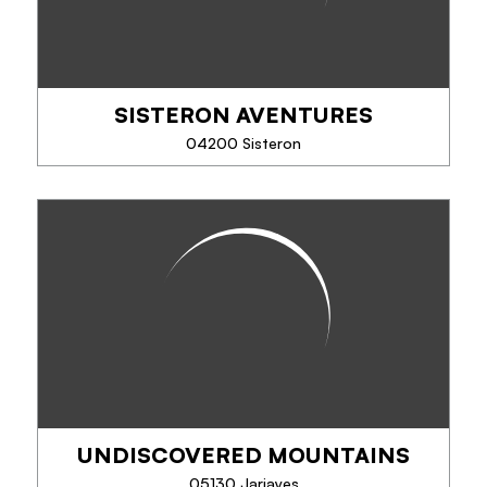
SISTERON AVENTURES
TÉLÉPHONE
04200 Sisteron
EN SAVOIR PLUS
SISTERON AVENTURES
Envie de vous amuser tout en jouant avec vos
sensations?
Venez découvrir les différents parcours de Sisteron
Aventures! Pour les grands et les petits. Le parc
aventure se situe au pied...
UNDISCOVERED MOUNTAINS
TÉLÉPHONE
05130 Jarjayes