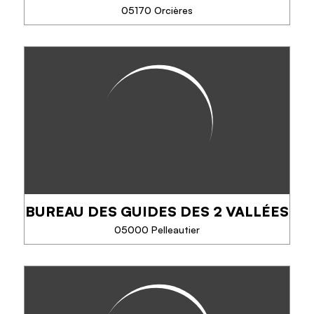
05170 Orcières
EN SAVOIR PLUS
ROLL'AIR CABLE
Une des plus grandes tyroliennes d’Europe ! C’est
au sommet de la station d’Orcières Merlette 1850
que vous pourrez réaliser votre rêve : voler comme
un oiseau. Le décor est spectaculaire...
BUREAU DES GUIDES DES 2 VALLÉES
TÉLÉPHONE
05000 Pelleautier
EN SAVOIR PLUS
BUREAU DES GUIDES DES 2
VALLÉES