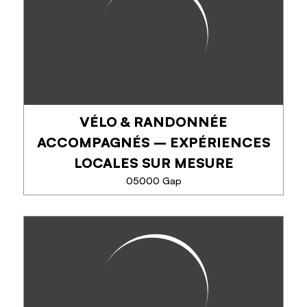
Venez vibrer à l’Alp’Arena, où intensité, émotions et
ambiance survoltée rythment chaque match de
hockey. Rejoignez-nous et vivez l’expérience
Rapaces !
VÉLO & RANDONNÉE
EN SAVOIR PLUS
ACCOMPAGNÉS – EXPÉRIENCES
LOCALES SUR MESURE
05000 Gap
VÉLO & RANDONNÉE
ACCOMPAGNÉS –
EXPÉRIENCES LOCALES SUR
MESURE
Explorez la région à vélo ou à pied à travers des