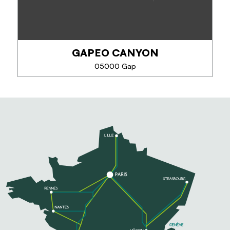
expériences accompagnées, entre découverte des
paysages, immersion locale et itinéraires adaptés à
votre niveau.
GAPEO CANYON
05000 Gap
TÉLÉPHONE
GAPEO CANYON
EN SAVOIR PLUS
Gapeo vous propose des sorties canyoning dès 8
ans, pour débutants et confirmés. Rappels, sauts et
toboggans au cœur des Alpes du Sud, en petits
groupes de 8 personnes maximum pour une...
TÉLÉPHONE