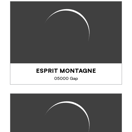
EN SAVOIR PLUS
GAP AVENTURE
12 parcours, 180 ateliers, parcours pour les enfants
à partir de 2 ans, 3 châteaux gonflables (dont 1
nouveau), laser game en forêt sur 4000 m² à partir
de 7 ans. Tables, fontaine à eau,...
ESPRIT MONTAGNE
TÉLÉPHONE
05000 Gap
EN SAVOIR PLUS
ESPRIT MONTAGNE
Activités en initiation, perfectionnement et famille. A
partir de 6 ans.
Canyoning : activité aquatique, ludique, toboggans
naturels, descente en rappel. Via Ferrata,
escalade... sorties...