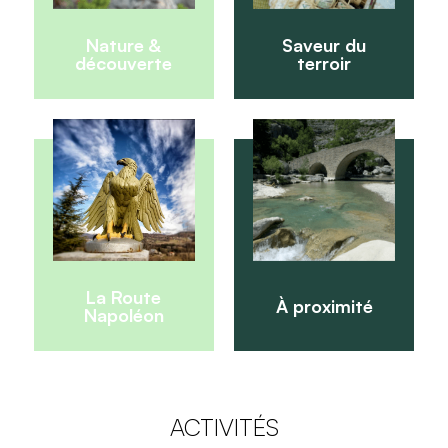
Nature &
Saveur du
découverte
terroir
La Route
À proximité
Napoléon
ACTIVITÉS