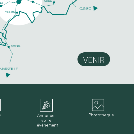
VENIR
e
Photothèque
Annoncer
votre
événement