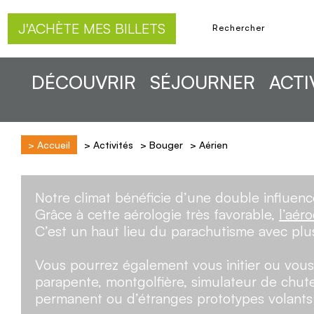
J'ACHÈTE MES BILLETS
DÉCOUVRIR
SÉJOURNER
ACTI
>
Accueil
>
Activités
>
Bouger
>
Aérien
Notre climat bénéficie d’une double influenc
Grâce à cette aérologie très favorable,
l’aér
C’est un haut lieu du parachutisme avec plu
Vous pourrez également vous initier ou vous 
parapente, montgolfière, simulateur de chute 
permanent ou d’étranges prototypes volants