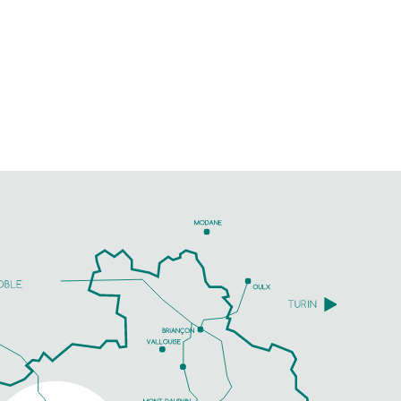
Réservez dès maintenant votre
vol en montgolfière Gap Tallard
et profitez d'une expérience
inoubliable à la découverte des
sommets et des...
TÉLÉPHONE
EN SAVOIR PLUS