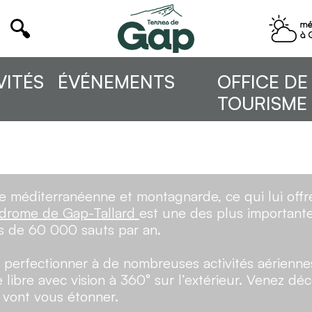
VITÉS
ÉVÉNEMENTS
OFFICE DE
TOURISME
e méditerranéenne et montagnarde, ce qui lui offr
odrome de Gap-Tallard
est une des plus importante
s de 60 000 sauts par an.
perfectionner à de nombreuses activités aériennes
libre avec vision à 360° sur l’extérieur. Venez déc
 vont vous étonner.