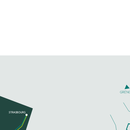
l'enseignement du planeur. Vols
hautes montagnes et vols
originaux...
TÉLÉPHONE
EN SAVOIR PLUS