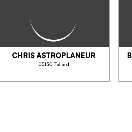
Accessible à partir de 3 ans pour
découvrir le parapente en
tandem accompagné d'un
moniteur et d’une structure
agréée par la FFVL. Un site rare,
vue exceptionnelle au-dessus du
lac de...
CHRIS ASTROPLANEUR
B
TÉLÉPHONE
05130 Tallard
EN SAVOIR PLUS
CHRIS ASTROPLANEUR
Planeur à Gap-Tallard à l'année
(également Aspres/Buech en
été). Du vols d’initiation de
découvertes aux vols experts à