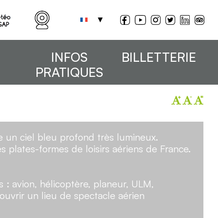
INFOS
BILLETTERIE
PRATIQUES
e un ciel bleu profond très lumineux.
s plates-formes de loisirs aériens de France.
 : avion, hélicoptère, planeur, ULM,
ouvrir un lieu de spectacle aérien