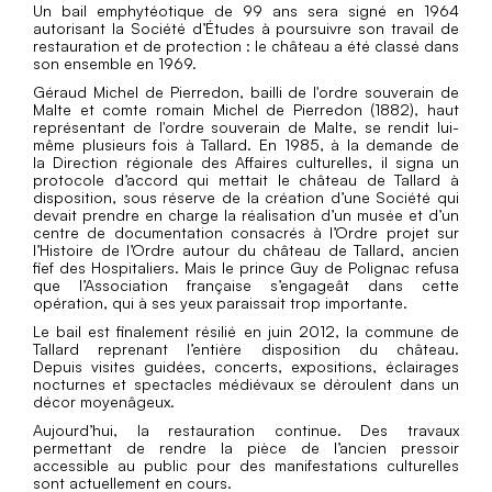
Un bail emphytéotique de 99 ans sera signé en 1964
autorisant la Société d’Études à poursuivre son travail de
restauration et de protection : le château a été classé dans
son ensemble en 1969.
Géraud Michel de Pierredon, bailli de l'ordre souverain de
Malte et comte romain Michel de Pierredon (1882), haut
représentant de l'ordre souverain de Malte, se rendit lui-
même plusieurs fois à Tallard. En 1985, à la demande de
la Direction régionale des Affaires culturelles, il signa un
protocole d’accord qui mettait le château de Tallard à
disposition, sous réserve de la création d’une Société qui
devait prendre en charge la réalisation d’un musée et d’un
centre de documentation consacrés à l’Ordre projet sur
l’Histoire de l’Ordre autour du château de Tallard, ancien
fief des Hospitaliers. Mais le prince Guy de Polignac refusa
que l’Association française s’engageât dans cette
opération, qui à ses yeux paraissait trop importante.
Le bail est finalement résilié en juin 2012, la commune de
Tallard reprenant l’entière disposition du château.
Depuis visites guidées, concerts, expositions, éclairages
nocturnes et spectacles médiévaux se déroulent dans un
décor moyenâgeux.
Aujourd’hui, la restauration continue. Des travaux
permettant de rendre la pièce de l’ancien pressoir
accessible au public pour des manifestations culturelles
sont actuellement en cours.