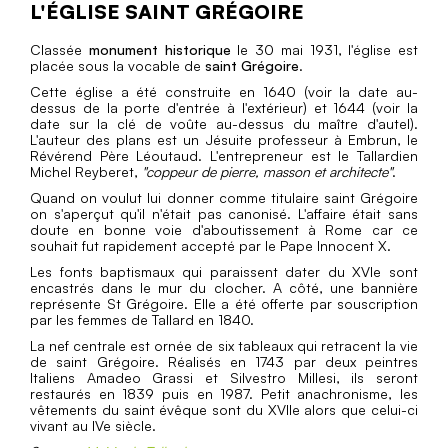
L'ÉGLISE SAINT GRÉGOIRE
Classée
monument historique
le 30 mai 1931, l'église est
placée sous la vocable de
saint Grégoire
.
Cette église a été construite en 1640 (voir la date au-
dessus de la porte d'entrée à l'extérieur) et 1644 (voir la
date sur la clé de voûte au-dessus du maître d'autel).
L'auteur des plans est un Jésuite professeur à Embrun, le
Révérend Père Léoutaud. L'entrepreneur est le Tallardien
Michel Reyberet,
"coppeur de pierre, masson et architecte"
.
Quand on voulut lui donner comme titulaire saint Grégoire
on s'aperçut qu'il n'était pas canonisé. L'affaire était sans
doute en bonne voie d'aboutissement à Rome car ce
souhait fut rapidement accepté par le Pape Innocent X.
Les fonts baptismaux qui paraissent dater du XVIe sont
encastrés dans le mur du clocher. A côté, une bannière
représente St Grégoire. Elle a été offerte par souscription
par les femmes de Tallard en 1840.
La nef centrale est ornée de six tableaux qui retracent la vie
de saint Grégoire. Réalisés en 1743 par deux peintres
Italiens Amadeo Grassi et Silvestro Millesi, ils seront
restaurés en 1839 puis en 1987. Petit anachronisme, les
vêtements du saint évêque sont du XVIIe alors que celui-ci
vivant au IVe siècle.