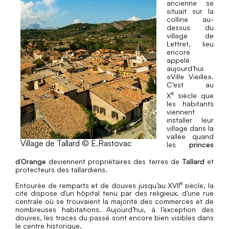
ancienne se
situait sur la
colline au-
dessus du
village de
Lettret, lieu
encore
appelé
aujourd’hui
«Ville Vieille».
C’est au
e
X
siècle que
les habitants
viennent
installer leur
village dans la
vallée quand
Village de Tallard © E.Rastovac
les
princes
d’Orange
deviennent propriétaires des terres de
Tallard
et
protecteurs des tallardiens.
e
Entourée de remparts et de douves jusqu’au XVII
siècle, la
cité dispose d'un hôpital tenu par des religieux, d'une rue
centrale où se trouvaient la majorité des commerces et de
nombreuses habitations. Aujourd’hui, à l’exception des
douves, les traces du passé sont encore bien visibles dans
le centre historique.