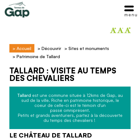
menu
>
Accueil
>
Découvrir
>
Sites et monuments
>
Patrimoine de Tallard
TALLARD : VISITE AU TEMPS
DES CHEVALIERS
Tallard
est une commune située à 12kms de Gap, au
sud de la ville. Riche en patrimoine historique, le
coeur de celle-ci est le témoin d'un
passé omniprésent.
Petits et grands aventuriers, partez à la découverte
du temps des chevaliers !
LE CHÂTEAU DE TALLARD