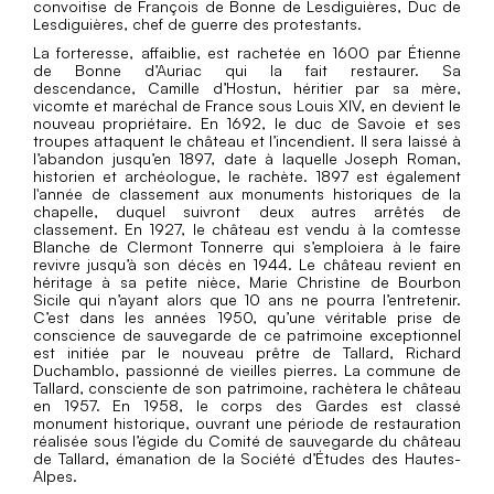
convoitise de François de Bonne de Lesdiguières, Duc de
Lesdiguières, chef de guerre des protestants.
La forteresse, affaiblie, est rachetée en 1600 par Étienne
de Bonne d’Auriac qui la fait restaurer. Sa
descendance, Camille d’Hostun, héritier par sa mère,
vicomte et maréchal de France sous Louis XIV, en devient le
nouveau propriétaire. En 1692, le duc de Savoie et ses
troupes attaquent le château et l’incendient. Il sera laissé à
l’abandon jusqu’en 1897, date à laquelle Joseph Roman,
historien et archéologue, le rachète. 1897 est également
l'année de classement aux monuments historiques de la
chapelle, duquel suivront deux autres arrêtés de
classement. En 1927, le château est vendu à la comtesse
Blanche de Clermont Tonnerre qui s’emploiera à le faire
revivre jusqu’à son décès en 1944. Le château revient en
héritage à sa petite nièce, Marie Christine de Bourbon
Sicile qui n’ayant alors que 10 ans ne pourra l’entretenir.
C’est dans les années 1950, qu’une véritable prise de
conscience de sauvegarde de ce patrimoine exceptionnel
est initiée par le nouveau prêtre de Tallard, Richard
Duchamblo, passionné de vieilles pierres. La commune de
Tallard, consciente de son patrimoine, rachètera le château
en 1957. En 1958, le corps des Gardes est classé
monument historique, ouvrant une période de restauration
réalisée sous l’égide du Comité de sauvegarde du château
de Tallard, émanation de la Société d’Études des Hautes-
Alpes.