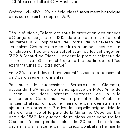
Château de Tallard © E.Rastovac
Château du XIVe - XVIe siècle classé
monument historique
dans son ensemble depuis 1969.
e
Dès le x
siècle, Tallard est sous la protection des princes
d’Orange et ce jusqu’en 1215, date à laquelle ils céderont
les terres aux Hospitaliers de l'ordre de Saint-Jean de
Jérusalem. Ces derniers y construiront un petit castelet sur
l’emplacement du château actuel avant de les échanger en
1322 à Arnaud de Trians. Il devient le premier seigneur de
Tallard et va bâtir un château fort à partir de l’édifice
existant (ruines du logis actuel).
En 1326, Tallard devient une vicomté avec le rattachement
de 7 paroisses environnantes.
Par suite de successions, Bernardin de Clermont,
descendant d’Arnaud de Trians, épouse en 1496, Anne de
Husson, une riche héritière comtesse de la ville
de Tonnerre. Cette union va lui permettre de réhabiliter
l’ancien château fort pour en faire une belle demeure en y
ajoutant le corps des Gardes, la chapelle seigneuriale, le
châtelet d’entrée et le parc de la Garenne. Cependant, à
partir de 1562, les guerres de religions vont conduire les
Clermont à l’exil pendant plus de 20 ans. Le château
devient alors la scène de nombreux combats et attise la