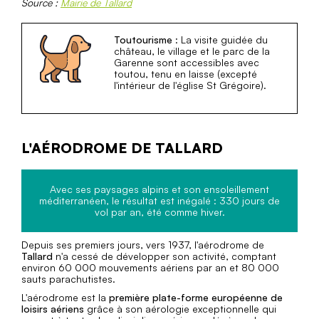
Source :
Mairie de Tallard
Toutourisme
: La visite guidée du
château, le village et le parc de la
Garenne sont accessibles avec
toutou, tenu en laisse (excepté
l'intérieur de l'église St Grégoire).
L'AÉRODROME DE TALLARD
Avec ses paysages alpins et son ensoleillement
méditerranéen, le résultat est inégalé : 330 jours de
vol par an, été comme hiver.
Depuis ses premiers jours, vers 1937, l'aérodrome de
Tallard
n'a cessé de développer son activité, comptant
environ 60 000 mouvements aériens par an et 80 000
sauts parachutistes.
L'aérodrome est la
première plate-forme européenne de
loisirs aériens
grâce à son aérologie exceptionnelle qui