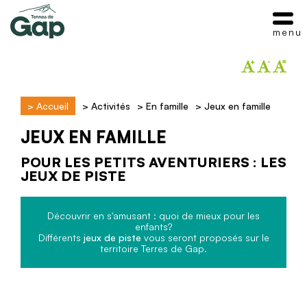
menu
>
Accueil
>
Activités
>
En famille
>
Jeux en famille
JEUX EN FAMILLE
POUR LES PETITS AVENTURIERS : LES
JEUX DE PISTE
Découvrir en s'amusant : quoi de mieux pour les
enfants?
Différents
jeux de piste
vous seront proposés sur le
territoire Terres de Gap.