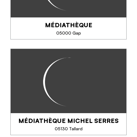
MÉDIATHÈQUE
05000 Gap
MÉDIATHÈQUE
Découvrez la Médiathèque de Gap, un refuge
culturel idéal par tout temps ! Profitez d'un large
choix de livres et d'accès WiFi gratuit pour enrichir
vos journées. Un incontournable à Gap !...
MÉDIATHÈQUE MICHEL SERRES
TÉLÉPHONE
05130 Tallard