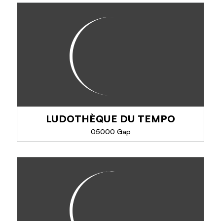
BIBLIOTHÈQUE
LUDOTHÈQUE DU TEMPO
EN SAVOIR PLUS
05000 Gap
LUDOTHÈQUE DU TEMPO
La ludothèque est un vrai paradis du jeu dans
lequel on trouve sur place des jeux en tout genre
pour petits et grands.