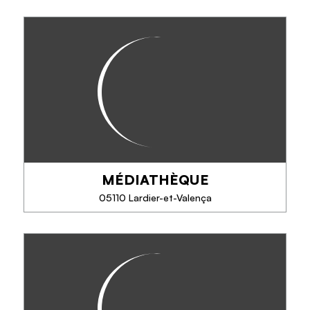
EN SAVOIR PLUS
MÉDIATHÈQUE MICHEL SERRES
Entrée libre : profitez gratuitement des ressources
sur place. Connexion internet/postes informatiques.
Espace détente. Service de scan et d'impressions
(0,20€ par feuille).Animations...
MÉDIATHÈQUE
TÉLÉPHONE
05110 Lardier-et-Valença
EN SAVOIR PLUS
MÉDIATHÈQUE