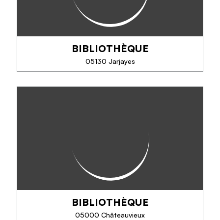
BIBLIOTHÈQUE
SEE MORE
05130 Jarjayes
BIBLIOTHÈQUE
Une ambiance sympathique y règne, avec fauteuils,
tables, coin enfants où l’on trouve des ouvrages
pour tous les âges et tous les goûts !
BIBLIOTHÈQUE
PHONE
05000 Châteauvieux