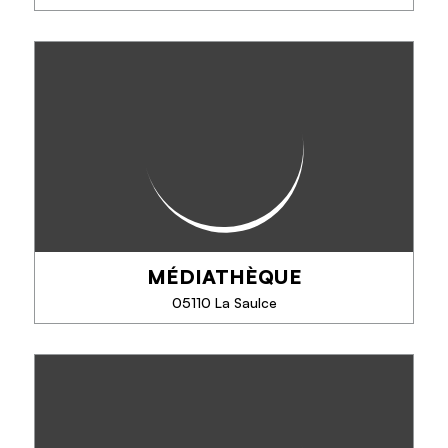
SEE MORE
BIBLIOTHÈQUE
En lien avec la Bibliothèque Départementale des
Hautes-Alpes, vous avez la possibilité, tout au long
de l'année, de venir emprunter des ouvrages
(romans, documentaires, BD...) en Mairie,...
MÉDIATHÈQUE
SEE MORE
05110 La Saulce
MÉDIATHÈQUE