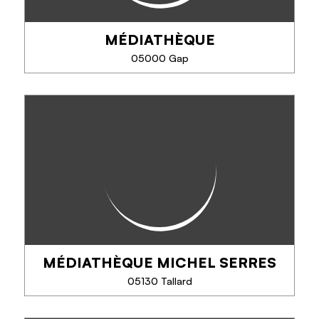
MÉDIATHÈQUE
05000 Gap
MÉDIATHÈQUE
Découvrez la Médiathèque de Gap, un refuge
culturel idéal par tout temps ! Profitez d'un large
choix de livres et d'accès WiFi gratuit pour enrichir
vos journées. Un incontournable à Gap !...
MÉDIATHÈQUE MICHEL SERRES
PHONE
05130 Tallard
SEE MORE