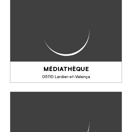
MÉDIATHÈQUE MICHEL SERRES
Open to all. Consultation of documents and use of
equipment on site free of charge.
MÉDIATHÈQUE
PHONE
05110 Lardier-et-Valença
SEE MORE
MÉDIATHÈQUE