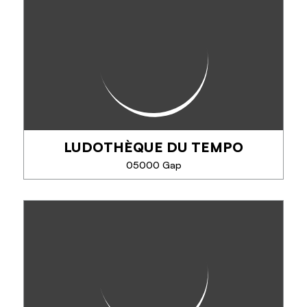
LUDOTHÈQUE DU TEMPO
SEE MORE
05000 Gap
LUDOTHÈQUE DU TEMPO
La ludothèque est un vrai paradis du jeu dans
lequel on trouve sur place des jeux en tout genre
pour petits et grands.