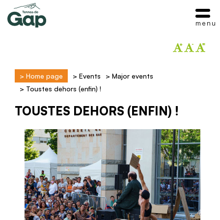
menu
>
Home page
>
Events
>
Major events
>
Toustes dehors (enfin) !
TOUSTES DEHORS (ENFIN) !