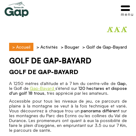
menu
>
Accueil
>
Activités
>
Bouger
>
Golf de Gap-Bayard
GOLF DE GAP-BAYARD
GOLF DE GAP-BAYARD
A 1250 mètres d'altitude et à 7 km du centre-ville de
Gap
,
le Golf de
Gap-Bayard
s'étend sur
120 hectares et dispose
d'un golf 18 trous
, très apprécié par les amateurs.
Accessible pour tous les niveaux de jeu, ce parcours de
plaine à la montagne se veut à la fois technique et varié.
Vous découvrirez à chaque trou un
panorama différent
sur
les montagnes du Parc des Ecrins ou les collines du Val de
Durance. Les promeneurs ont quant à eux la possibilité de
faire le plein d'oxygène, en empruntant sur 3.5 ou sur 7 Km,
le parcours de santé.