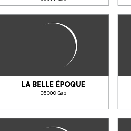
LA MENTHE POIVRÉE
Cucina con prodotti freschi e di
stagione che unisce tradizione e
creatività. Durante la stagione
estiva lo chef coltiva le verdure
nel proprio orto.
LA BELLE ÉPOQUE
TELEFONO
05000 Gap
SAPERNE DI PIÙ
LA BELLE ÉPOQUE