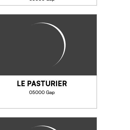
L'ALPINE TRUCK
Dans son beau truck vintage,
Julien prépare plats de la
semaine, street food, desserts et
sa fameuse collection de cookies.
Une guinguette pour votre
pause déjeuner avec une carte
qui...
LE PASTURIER
TELEFONO
05000 Gap
SAPERNE DI PIÙ
LE PASTURIER