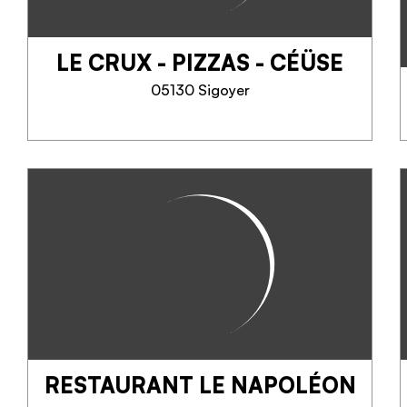
o una pausa gourmet equilibrata.
Sul...
LE CRUX - PIZZAS - CÉÜSE
SAPERNE DI PIÙ
05130 Sigoyer
LE CRUX - PIZZAS -
CÉÜSE
Situé au Col des Guérins, au
pied de la majestueuse falaise de
Céüse. Snack pizzas salades
desserts le midi. En semaine :
plat du jour ardoise et desserts
En we : pizza au plateau,...
RESTAURANT LE NAPOLÉON