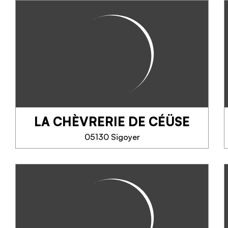
PELLEAUTIER
Maestro artigiano, lo chef di
questo ristorante dal design alla
moda propone una cucina
raffinata e gourmet e specialità
locali. Situato nel cuore della
cittadina a 5 minuti da Gap, con...
LA CHÈVRERIE DE CÉÜSE
TELEFONO
05130 Sigoyer
SAPERNE DI PIÙ
LA CHÈVRERIE DE
CÉÜSE
Fromages de chèvre et yaourts
bio, 3 gîtes à la ferme, à Sigoyer