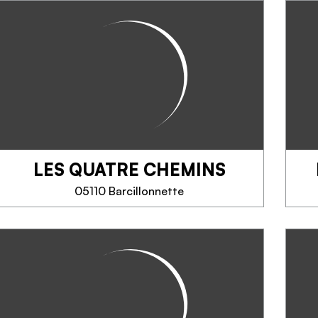
VÉGÉTARIENNE
Picorette est une cantine
végétarienne, vegan et adaptée
aux principaux régimes spéciaux.
Dans une approche ''One Health
'' je cuisine des produits frais, de
saison, biologiques, locaux...
LES QUATRE CHEMINS
TELEFONO
05110 Barcillonnette
SAPERNE DI PIÙ
LES QUATRE CHEMINS