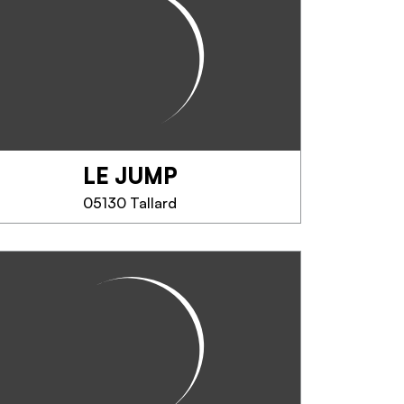
Cucina gourmet. Maestro
ristoratore dal 2010. Citato nella
guida Gault e Millau. Piatto del
giorno a pranzo tranne la
domenica.
LE JUMP
SAPERNE DI PIÙ
05130 Tallard
LE JUMP
Le Jump, Bar-Restaurant de
l'aérodrome Gap- Tallard est
ouvert 7/7 le midi, l'équipe vous
accueille dans un cadre unique
avec vue sur les activités