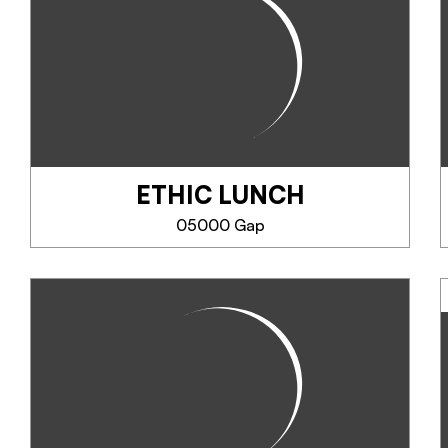
Un aperitivo nei giardini, un
pranzo o una cena sulla terrazza
o nelle sale con i soffitti a volta,
lasciatevi tentare dai piatti
preparati dagli chef che
privilegiano la filiera corta e...
ETHIC LUNCH
TELEFONO
05000 Gap
SAPERNE DI PIÙ
ETHIC LUNCH
Un concetto di fast food eco-
responsabile che utilizza prodotti
di qualità provenienti da
agricoltura biologica o
sostenibile, per offrirvi un pranzo