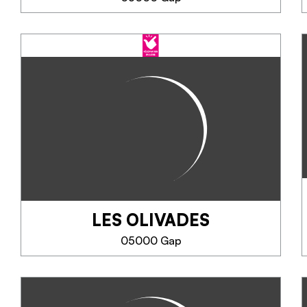
LE BISTROK GAP
Le Bistrok, une adresse tendance
où riment liberté, convivialité et
audace. Une cuisine maison aux
saveurs du monde pour faire
voyager vos papilles.
SAPERNE DI PIÙ
LES OLIVADES
05000 Gap
LES OLIVADES