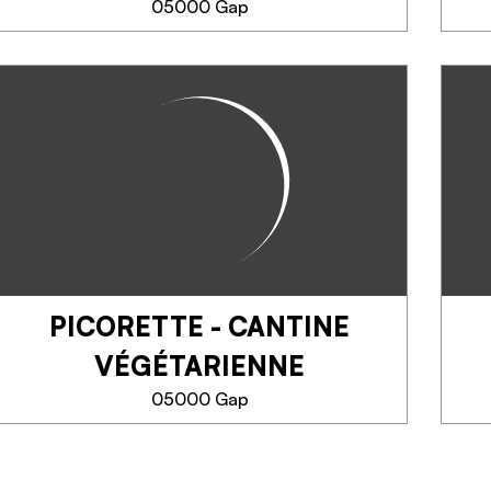
05000 Gap
SAPERNE DI PIÙ
FLUNCH
Situé au dynamique C.Cial
E.Leclerc, Flunch vous offre un
moment de détente en
restaurant petits et grands à
chaque moment de la journée,
de 8h30 à 21h30.
PICORETTE - CANTINE
SAPERNE DI PIÙ
VÉGÉTARIENNE
05000 Gap
PICORETTE - CANTINE