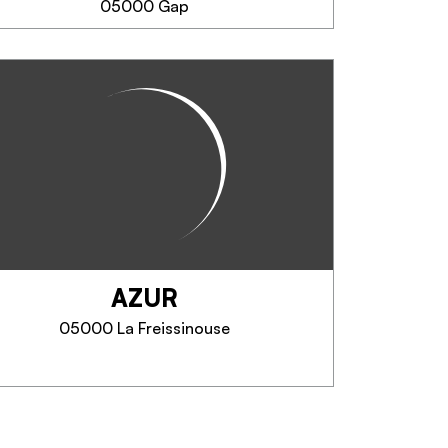
05000 Gap
SAPERNE DI PIÙ
LE TIKI
Premier et unique restaurant de
poke sur Gap.
AZUR
TELEFONO
05000 La Freissinouse
SAPERNE DI PIÙ
AZUR