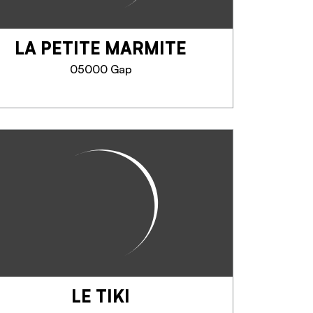
aériennes et les montagnes....
LA PETITE MARMITE
SAPERNE DI PIÙ
05000 Gap
LA PETITE MARMITE
Cuisine traditionnelle Française
et Internationale.
Produits Frais et de saison de
Préférence.
Vous aurez le choix entre trois
entées, trois plats et trois
desserts.
Réservation...
LE TIKI
TELEFONO