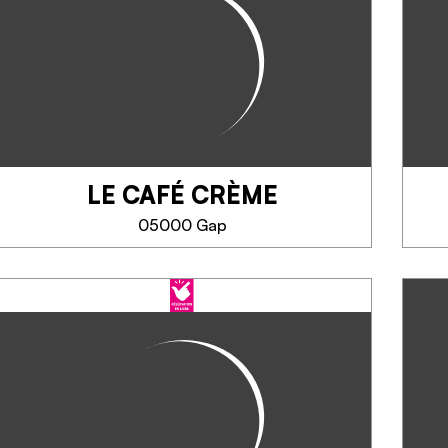
Cucina tradizionale, pizze, crêpes,
hamburger.
LE CAFÉ CRÈME
TELEFONO
05000 Gap
SAPERNE DI PIÙ
LE CAFÉ CRÈME
Specialità: cheeseburger, tartare
di manzo, omelette, lasagne,
piatto del giorno, patatine fritte
ogni venerdì. Aïoli ogni primo
martedì del mese. Formula