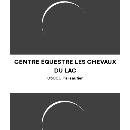
CENTRE ÉQUESTRE LES CHEVAUX
DU LAC
05000 Pelleautier
CENTRE ÉQUESTRE LES
CHEVAUX DU LAC
Lezioni personalizzate di equitazione per tutti i livelli
con un'istruttrice. Possono includere il lavoro a
terra, monta all'inglese o all'americana, camminata,