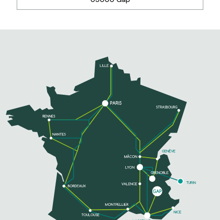
SAPERNE DI PIÙ
LES CRINIÈRES DE GAP
Situé à 5 min de Gap, profitez de balades à cheval
panoramiques, de promenades à poney le long du
canal, ainsi que de cours et stages tous niveaux
(obstacle, dressage, voltige,...)....
TELEFONO
SAPERNE DI PIÙ