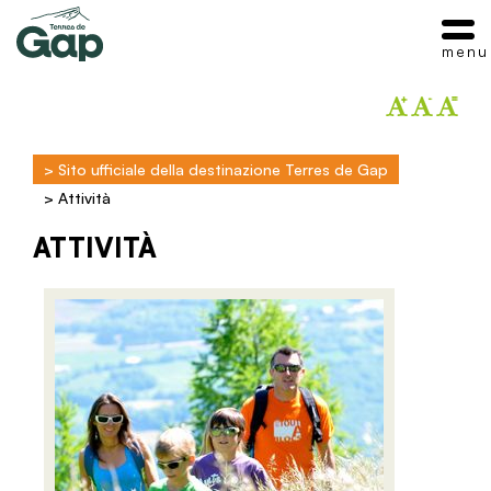
menu
>
Sito ufficiale della destinazione Terres de Gap
>
Attività
ATTIVITÀ