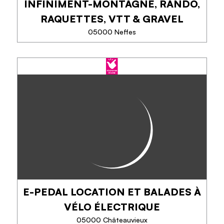
INFINIMENT-MONTAGNE, RANDO,
TÉLÉPHONE
RAQUETTES, VTT & GRAVEL
EN SAVOIR PLUS
05000 Neffes
INFINIMENT-MONTAGNE,
RANDO, RAQUETTES, VTT &
GRAVEL
Venez vous évader, encadré par un professionnel,
dans les Alpes du sud, en famille, en groupe d'amis,
pour un week-end ou une semaine, en alliant effort
et détente (piscine, SPA) dans...
E-PEDAL LOCATION ET BALADES À
TÉLÉPHONE
VÉLO ÉLECTRIQUE
05000 Châteauvieux