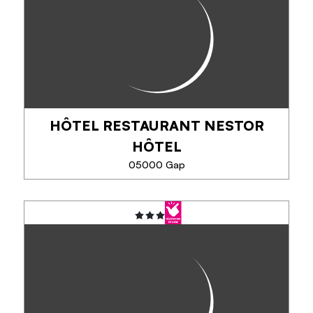
l'Aérodrome de Gap-Tallard et du Golf de Bayard,
un havre de paix dans un écrin de verdure où calme
et convivialité règnent. Chambres...
TÉLÉPHONE
HÔTEL RESTAURANT NESTOR
HÔTEL
EN SAVOIR PLUS
05000 Gap
HÔTEL RESTAURANT NESTOR
HÔTEL
Hôtel-Restaurant familial proposant des chambres
confortables climatisées avec salles de bain
privatives jusqu'à 5 personnes. Restaurant ouvert à
tous, tous les soirs de 19h à 21h30...