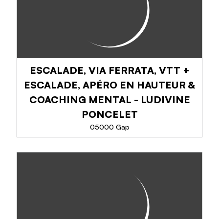
ski, cascades de glace et bien plus encore !
ESCALADE, VIA FERRATA, VTT +
TÉLÉPHONE
ESCALADE, APÉRO EN HAUTEUR &
EN SAVOIR PLUS
COACHING MENTAL - LUDIVINE
PONCELET
05000 Gap
ESCALADE, VIA FERRATA, VTT +
ESCALADE, APÉRO EN HAUTEUR
& COACHING MENTAL -
LUDIVINE PONCELET
Découvrez l'escalade & la via ferrata avec une