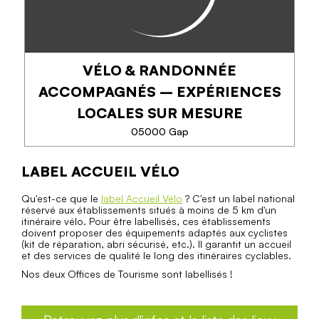
approche unique, idéale pour s'initier ou se
perfectionner. Que ce soit pour une sortie famille,
une grande voie ou un séjour VTT/Escalade....
VÉLO & RANDONNÉE
ACCOMPAGNÉS – EXPÉRIENCES
LOCALES SUR MESURE
TÉLÉPHONE
05000 Gap
EN SAVOIR PLUS
LABEL ACCUEIL VÉLO
VÉLO & RANDONNÉE
ACCOMPAGNÉS –
Qu'est-ce que le
label Accueil Vélo
? C'est un label national
réservé aux établissements situés à moins de 5 km d'un
EXPÉRIENCES LOCALES SUR
itinéraire vélo. Pour être labellisés, ces établissements
MESURE
doivent proposer des équipements adaptés aux cyclistes
(kit de réparation, abri sécurisé, etc.). Il garantit un accueil
et des services de qualité le long des itinéraires cyclables.
Explorez la région à vélo ou à pied à travers des
Nos deux Offices de Tourisme sont labellisés !
expériences accompagnées, entre découverte des
paysages, immersion locale et itinéraires adaptés à
votre niveau.