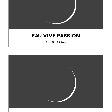
TÉLÉPHONE
EN SAVOIR PLUS
EAU VIVE PASSION
05000 Gap
EAU VIVE PASSION
Depuis plus de 38 ans, EVP – Eau Vive Passion
propose des activités encadrées par des guides
passionnés et diplômés : rafting, hydrospeed,
canyoning, Via Ferrata, escalade et VTT. Vivez...