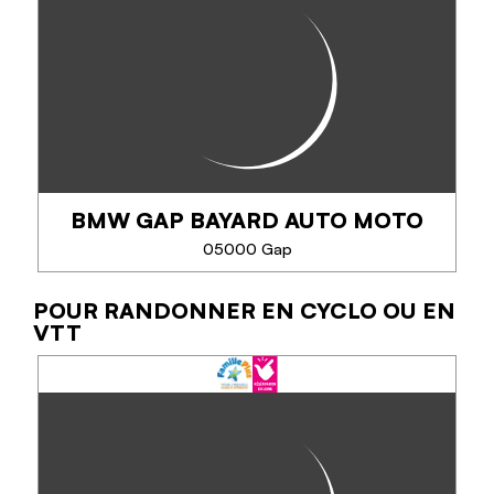
Lulu Vélo, l'atelier cycle local !
Propose la réparation, l'entretien, la vente de tous
types de vélos ainsi qu'un service de location de
VTTAE. Ouvert à tous, il est situé dans le...
BMW GAP BAYARD AUTO MOTO
TÉLÉPHONE
05000 Gap
EN SAVOIR PLUS
POUR RANDONNER EN CYCLO OU EN
BMW GAP BAYARD AUTO MOTO
VTT
Votre escapade en deux roues, sur mesure !
Louez votre moto BMW pour une journée, un week-
end ou un road-trip avec votre concession BMW
Bayard Auto Moto.