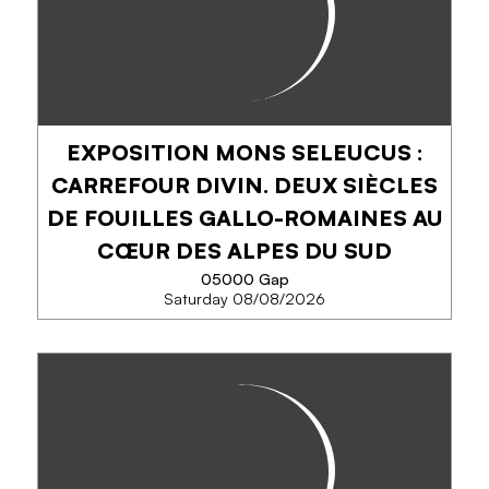
locaux éphémères devenues ateliers d’artistes. Des
lieux de création et de rencontre où les artistes
partagent leur univers, leurs...
EXPOSITION MONS SELEUCUS :
PHONE
CARREFOUR DIVIN. DEUX SIÈCLES
DE FOUILLES GALLO-ROMAINES AU
SEE MORE
CŒUR DES ALPES DU SUD
05000 Gap
Saturday 08/08/2026
EXPOSITION MONS SELEUCUS :
CARREFOUR DIVIN. DEUX
SIÈCLES DE FOUILLES GALLO-
ROMAINES AU CŒUR DES ALPES
DU SUD