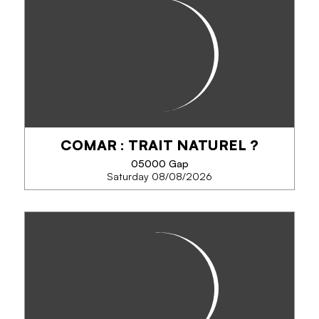
CONCOURS PHOTO : NOTRE
CATHÉDRALE SOUS TOUS SES
ANGLES
Montrez votre sens de l'observation et prenez de
belles photos de la cathédrale de Gap (extérieur et
intérieur).
COMAR : TRAIT NATUREL ?
05000 Gap
Saturday 08/08/2026
PHONE
COMAR : TRAIT NATUREL ?
SEE MORE
L'exposition 'Comar : trait naturel' propose une
sélection de dessins de l'artiste Philippe Comar en
lien avec l'univers des collections des muséums.