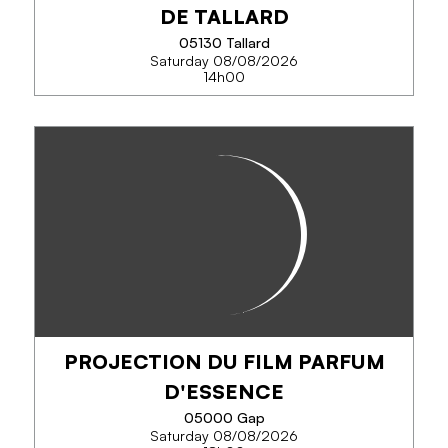
DE TALLARD
SEE MORE
05130 Tallard
Saturday 08/08/2026
14h00
BALLADE MÉDIÉVALE AU
CHÂTEAU DE TALLARD
Animation Medieval pour petits et grands,
animation non-stop toute la journée
PROJECTION DU FILM PARFUM
PHONE
D'ESSENCE
05000 Gap
Saturday 08/08/2026
SEE MORE