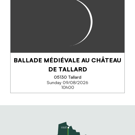
RÉSISTANCE HAUT-ALPINE
82eme anniversaire de la mort de Paul Héraud, chef
de la Résistance des Hautes-Alpes, et de son agent
de liaison le gendarme Marius Méyère.
BALLADE MÉDIÉVALE AU CHÂTEAU
PHONE
DE TALLARD
05130 Tallard
Sunday 09/08/2026
SEE MORE
10h00
BALLADE MÉDIÉVALE AU
CHÂTEAU DE TALLARD
Animation Medieval pour petits et grands,
animation non-stop toute la journée