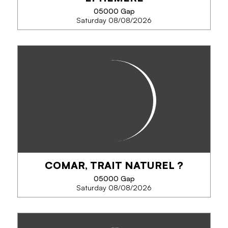
SEE MORE
05000 Gap
Saturday 08/08/2026
LES BOTTICELLI'S EN BOUTIQUE
EPHÉMÈRE
13 Artistes pour vous faire découvrir leurs créations
d'une grande diversité....De très belles rencontres à
venir !!!!
COMAR, TRAIT NATUREL ?
PHONE
05000 Gap
Saturday 08/08/2026
SEE MORE
COMAR, TRAIT NATUREL ?