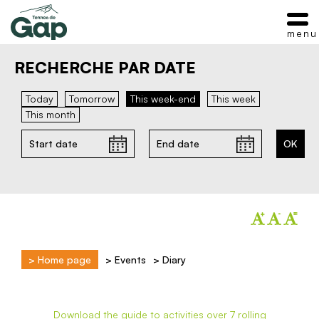
menu
RECHERCHE PAR DATE
Today
Tomorrow
This week-end
This week
This month
>
Home page
>
Events
>
Diary
Download the guide to activities over 7 rolling