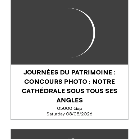
ACCROCHAGE : COUP D'ŒIL
SUR LE MONDE DE MAUZAN
Venez découvrir un accrochage des acquisitions
récentes d'œuvres et documents de l'artiste Lucien
Achille Mauzan réalisé au sein de notre espace
permanent dédié aux collections...
JOURNÉES DU PATRIMOINE :
PHONE
CONCOURS PHOTO : NOTRE
CATHÉDRALE SOUS TOUS SES
SEE MORE
ANGLES
05000 Gap
Saturday 08/08/2026
JOURNÉES DU PATRIMOINE :