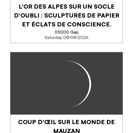
L'OR DES ALPES SUR UN SOCLE
PHONE
D'OUBLI : SCULPTURES DE PAPIER
ET ÉCLATS DE CONSCIENCE.
SEE MORE
05000 Gap
Saturday 08/08/2026
L'OR DES ALPES SUR UN SOCLE
D'OUBLI : SCULPTURES DE
PAPIER ET ÉCLATS DE
CONSCIENCE.
À travers ses sculptures de papier aquarellé
rehaussées à la feuille d'or, la plasticienne
MALOOKA réenchante la petite faune de nos
montagnes. Posées sur des boîtes de tôle usagées,
ces...
COUP D'ŒIL SUR LE MONDE DE
MAUZAN