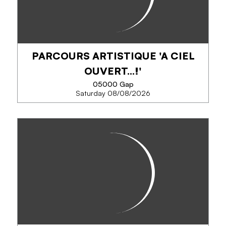
Une exposition inédite conçue en partenariat avec
l’Institut national de recherches archéologiques
préventives et le service régional de l’archéologie
qui réunit, pour la première fois,...
PARCOURS ARTISTIQUE 'A CIEL
OUVERT...!'
05000 Gap
Saturday 08/08/2026
PHONE
PARCOURS ARTISTIQUE 'A CIEL
SEE MORE
OUVERT...!'
Cet été à nouveau, l’art prend ses quartiers dans
les rues de Gap. Pour cette 14ᵉ édition, 8 nouvelles
créations rejoignent les œuvres déjà présentes
dans la ville, dessinant un...