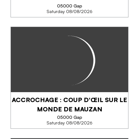
05000 Gap
PHONE
Saturday 08/08/2026
SEE MORE
COUP D'ŒIL SUR LE MONDE DE
MAUZAN
Lucien Achille Mauzan, né à Gap en 1883, est un
artiste bien connu pour son œuvre d’affichiste à
travers l’Europe et l’Amérique latine.
ACCROCHAGE : COUP D'ŒIL SUR LE
PHONE
MONDE DE MAUZAN
05000 Gap
Saturday 08/08/2026
SEE MORE