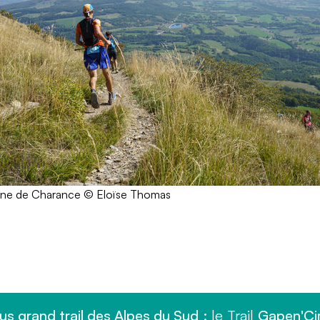
tagne de Charance © Eloïse Thomas
lus grand trail des Alpes du Sud
: le Trail
Gapen'C