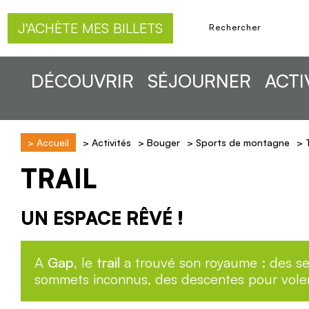
J'ACHÈTE MES BILLETS
DÉCOUVRIR
SÉJOURNER
ACTI
>
Accueil
>
Activités
>
Bouger
>
Sports de montagne
>
T
TRAIL
UN ESPACE RÊVÉ !
A
Gap
, le
trail
a trouvé son royaume : des sen
sommets inconnus, des descentes pour voler l