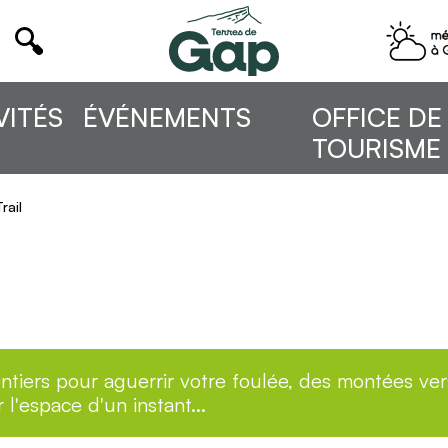
VITÉS
ÉVÉNEMENTS
OFFICE DE
TOURISME
rail
tiers pour aguerrir votre foulée, des montées ver
'espace d'un instant...