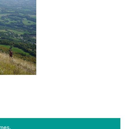
imes
.