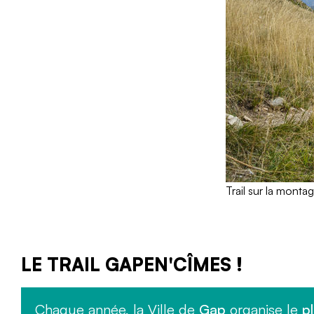
Trail sur la mon
LE TRAIL GAPEN'CÎMES !
Chaque année, la Ville de
Gap
organise le
p