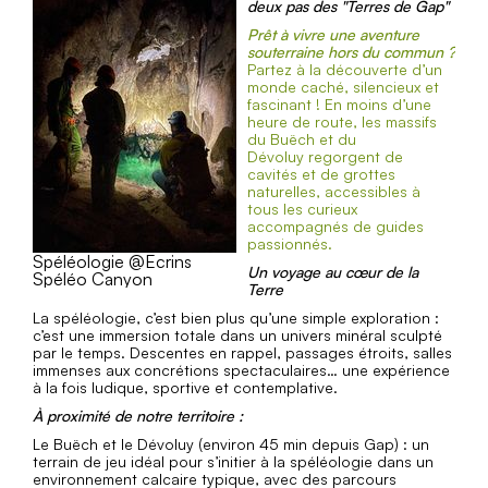
ERIC FOSSARD
deux pas des "Terres de Gap"
Prêt à vivre une aventure
A la découverte de notre belle région au travers
souterraine hors du commun ?
d’activités sportives et accessibles.
Partez à la découverte d’un
monde caché, silencieux et
été : canyoning, via ferrata, escalade, alpinisme
fascinant ! En moins d’une
Hiver : ski de randonnée, cascade de glace ...
heure de route, les massifs
du Buëch et du
Dévoluy regorgent de
cavités et de grottes
naturelles, accessibles à
tous les curieux
accompagnés de guides
TÉLÉPHONE
passionnés.
Spéléologie @Ecrins
Un voyage au cœur de la
Spéléo Canyon
Terre
EN SAVOIR PLUS
La spéléologie, c’est bien plus qu’une simple exploration :
c’est une immersion totale dans un univers minéral sculpté
par le temps. Descentes en rappel, passages étroits, salles
immenses aux concrétions spectaculaires… une expérience
à la fois ludique, sportive et contemplative.
À proximité de notre territoire :
Le Buëch et le Dévoluy (environ 45 min depuis Gap) : un
terrain de jeu idéal pour s’initier à la spéléologie dans un
environnement calcaire typique, avec des parcours