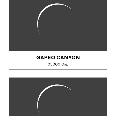
ESPRIT MONTAGNE
Activités en initiation, perfectionnement et famille. A
partir de 6 ans.
Canyoning : activité aquatique, ludique, toboggans
naturels, descente en rappel. Via Ferrata,
escalade... sorties...
GAPEO CANYON
TÉLÉPHONE
05000 Gap
EN SAVOIR PLUS
GAPEO CANYON
Gapeo vous propose des sorties canyoning dès 8
ans, pour débutants et confirmés. Rappels, sauts et
toboggans au cœur des Alpes du Sud, en petits
groupes de 8 personnes maximum pour une...