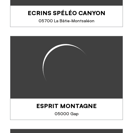
ECRINS SPÉLÉO CANYON
05700 La Bâtie-Montsaléon
ECRINS SPÉLÉO CANYON
Idéalement situés entre le massif des Écrins et celui
du Dévoluy, proches de Gap, nous vous invitons à
une expérience inoubliable de découverte de la
spéléologie et du canyoning, dans des...
ESPRIT MONTAGNE
TÉLÉPHONE
05000 Gap
EN SAVOIR PLUS