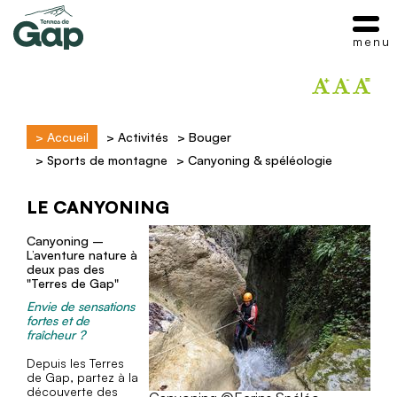
menu
>
Accueil
>
Activités
>
Bouger
>
Sports de montagne
>
Canyoning & spéléologie
LE CANYONING
Canyoning –
L’aventure nature à
deux pas des
"Terres de Gap"
Envie de sensations
fortes et de
fraîcheur ?
Depuis les Terres
de Gap, partez à la
découverte des