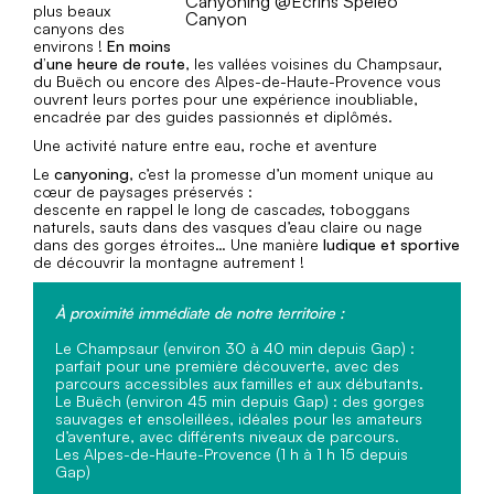
Canyoning @Ecrins Spéléo
plus beaux
Canyon
canyons des
environs !
En moins
d’une heure de route
, les vallées voisines du Champsaur,
du Buëch ou encore des Alpes-de-Haute-Provence vous
ouvrent leurs portes pour une expérience inoubliable,
encadrée par des guides passionnés et diplômés.
Une activité nature entre eau, roche et aventure
Le
canyoning
, c’est la promesse d’un moment unique au
cœur de paysages préservés :
descente en rappel le long de cascad
es
, toboggans
naturels, sauts dans des vasques d’eau claire ou nage
dans des gorges étroites… Une manière
ludique et sportive
de découvrir la montagne autrement !
À proximité immédiate de notre territoire :
Le Champsaur (environ 30 à 40 min depuis Gap) :
parfait pour une première découverte, avec des
parcours accessibles aux familles et aux débutants.
Le Buëch (environ 45 min depuis Gap) : des gorges
sauvages et ensoleillées, idéales pour les amateurs
d’aventure, avec différents niveaux de parcours.
Les Alpes-de-Haute-Provence (1 h à 1 h 15 depuis
Gap)