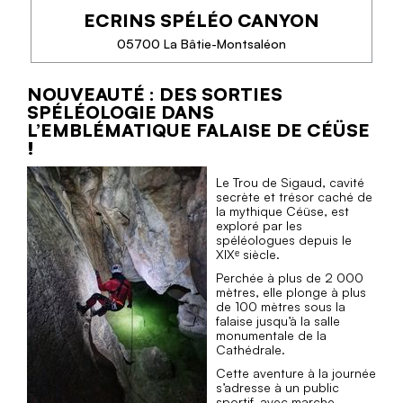
ECRINS SPÉLÉO CANYON
TÉLÉPHONE
05700 La Bâtie-Montsaléon
EN SAVOIR PLUS
NOUVEAUTÉ : DES SORTIES
ECRINS SPÉLÉO CANYON
SPÉLÉOLOGIE DANS
L’EMBLÉMATIQUE FALAISE DE CÉÜSE
!
Idéalement situés entre le massif des Écrins et celui
du Dévoluy, proches de Gap, nous vous invitons à
une expérience inoubliable de découverte de la
Le Trou de Sigaud, cavité
spéléologie et du canyoning, dans des...
secrète et trésor caché de
la mythique Céüse, est
exploré par les
spéléologues depuis le
XIXᵉ siècle.
Perchée à plus de 2 000
mètres, elle plonge à plus
TÉLÉPHONE
de 100 mètres sous la
falaise jusqu’à la salle
monumentale de la
EN SAVOIR PLUS
Cathédrale.
Cette aventure à la journée
s’adresse à un public
sportif, avec marche