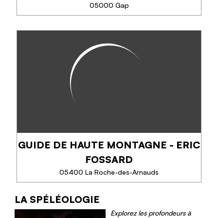
05000 Gap
EN SAVOIR PLUS
EAU VIVE PASSION
Depuis plus de 38 ans, EVP – Eau Vive Passion
propose des activités encadrées par des guides
passionnés et diplômés : rafting, hydrospeed,
canyoning, Via Ferrata, escalade et VTT. Vivez...
GUIDE DE HAUTE MONTAGNE - ERIC
TÉLÉPHONE
FOSSARD
EN SAVOIR PLUS
05400 La Roche-des-Arnauds
LA SPÉLÉOLOGIE
GUIDE DE HAUTE MONTAGNE -
Explorez les profondeurs à