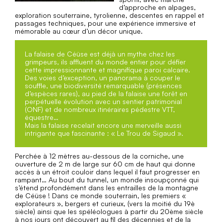
d’approche en alpages,
exploration souterraine, tyrolienne, descentes en rappel et
passages techniques, pour une expérience immersive et
mémorable au cœur d’un décor unique.
La falaise de Céüse est déjà un mythe chez les
grimpeurs, ils affluent du monde entier pour défier
cette impressionnante et magnifique paroi calcaire.
Des voies d’exception, un panorama à couper le
souffle, une biodiversité remarquable (présences
d’espèces rares), au pied de la falaise une forêt en
perpétuelle évolution avec un sentier patrimonial
(ONF) et de nombreux itinéraires pédestre VTT,
équestre…
Mais la falaise recelait encore une merveille aussi
intrigante que fascinante : « Le Trou de Sigaud ».
Perchée à 12 mètres au-dessous de la corniche, une
ouverture de 2 m de large sur 60 cm de haut qui donne
accès à un étroit couloir dans lequel il faut progresser en
rampant… Au bout du tunnel, un monde insoupçonné qui
s’étend profondément dans les entrailles de la montagne
de Céüse ! Dans ce monde souterrain, les premiers «
explorateurs », bergers et curieux, (vers la moitié du 19è
siècle) ainsi que les spéléologues à partir du 20ème siècle
à nos jours ont découvert au fil des décennies et de la