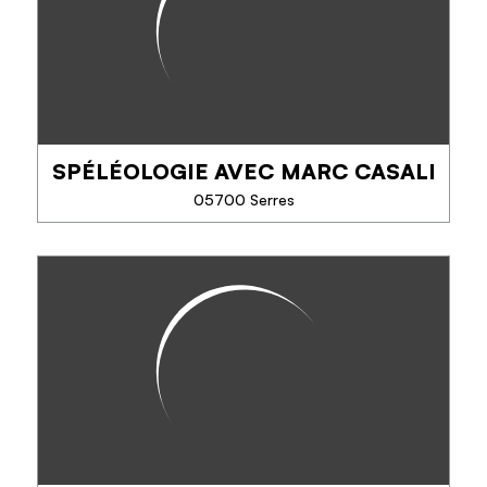
SPÉLÉOLOGIE AVEC MARC CASALI
05700 Serres
SPÉLÉOLOGIE AVEC MARC
CASALI
Vivez une aventure insolite hors du temps, à la
découverte du 6ème continent :
- Spéléo découverte : premiers pas sous terre
- Spéléo aventure : exploration plus sportive
- Enterrement...