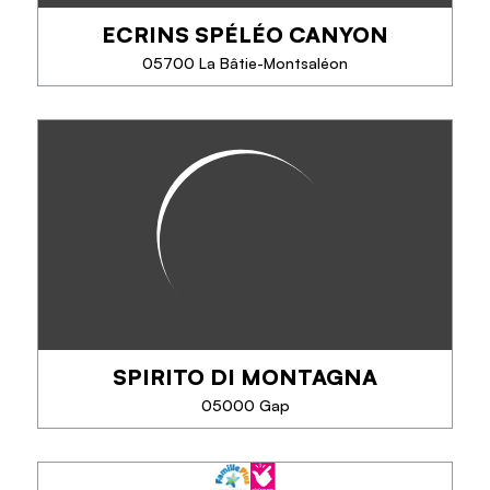
ECRINS SPÉLÉO CANYON
05700 La Bâtie-Montsaléon
ECRINS SPÉLÉO CANYON
Idéalement situés entre le massif des Écrins et celui
du Dévoluy, proches de Gap, nous vous invitons à
une expérience inoubliable de découverte de la
spéléologie et du canyoning, dans des...
SPIRITO DI MONTAGNA
TELEFONO
05000 Gap
SAPERNE DI PIÙ
SPIRITO DI MONTAGNA