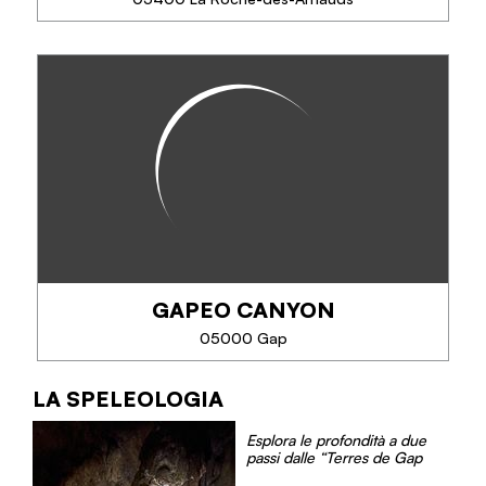
SAPERNE DI PIÙ
GUIDE 2 HAUTE MONTAGNE
A la découverte de notre belle région au travers
d’activités sportives et accessibles.
été : canyoning, via ferrata, escalade, alpinisme
Hiver : ski de randonnée, cascade de glace ...
GAPEO CANYON
TELEFONO
05000 Gap
SAPERNE DI PIÙ
LA SPELEOLOGIA
GAPEO CANYON
Esplora le profondità a due
passi dalle “Terres de Gap
Gapeo vous propose des sorties canyoning dès 8
ans, pour débutants et confirmés. Rappels, sauts et