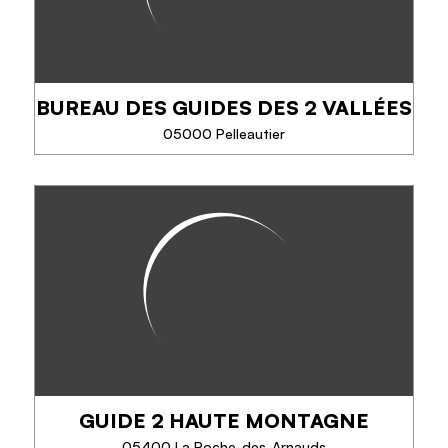
BUREAU DES GUIDES DES 2 VALLÉES
TELEFONO
05000 Pelleautier
SAPERNE DI PIÙ
BUREAU DES GUIDES DES 2
VALLÉES
Partite all'avventura in tutta sicurezza con un team
di professionisti uniti dalla stessa missione:
condividere la propria passione per la montagna.
Arrampicata, via ferrata, arrampicata...
GUIDE 2 HAUTE MONTAGNE
TELEFONO
05400 La Roche-des-Arnauds