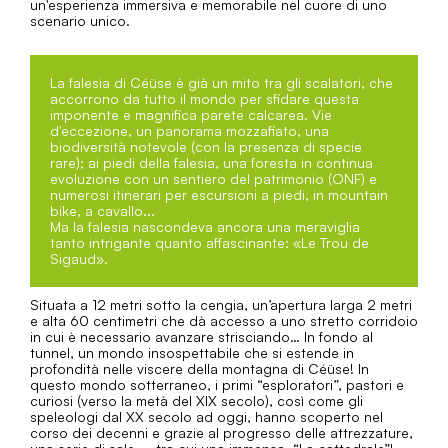
un'esperienza immersiva e memorabile nel cuore di uno
scenario unico.
La falesia di Céüse è già un mito tra gli scalatori, che
accorrono da tutto il mondo per sfidare questa
imponente e magnifica parete calcarea. Vie
d'eccezione, un panorama mozzafiato, una
biodiversità notevole (con la presenza di specie
rare); ai piedi della falesia, una foresta in continua
evoluzione con un sentiero del patrimonio (ONF) e
numerosi itinerari per escursioni a piedi, in mountain
bike, a cavallo...
Ma la falesia nascondeva ancora una meraviglia
tanto intrigante quanto affascinante: «Le Trou de
Sigaud».
Situata a 12 metri sotto la cengia, un’apertura larga 2 metri
e alta 60 centimetri che dà accesso a uno stretto corridoio
in cui è necessario avanzare strisciando… In fondo al
tunnel, un mondo insospettabile che si estende in
profondità nelle viscere della montagna di Céüse! In
questo mondo sotterraneo, i primi “esploratori”, pastori e
curiosi (verso la metà del XIX secolo), così come gli
speleologi dal XX secolo ad oggi, hanno scoperto nel
corso dei decenni e grazie al progresso delle attrezzature,