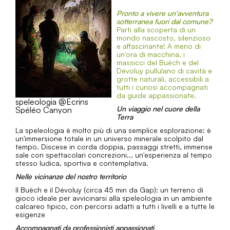
toboggans au cœur des Alpes du Sud, en petits
groupes de 8 personnes maximum pour une...
Pronto a vivere un'avventura
sotterranea fuori dal comune?
Parti alla scoperta di un
mondo nascosto, silenzioso
e affascinante! A meno di
un'ora di macchina, i
massicci del Buëch e del
Dévoluy pullulano di cavità e
TELEFONO
grotte naturali, accessibili a
tutti i curiosi accompagnati
da guide appassionate.
speleologia @Ecrins
SAPERNE DI PIÙ
Un viaggio nel cuore della
Spéléo Canyon
Terra
La speleologia è molto più di una semplice esplorazione: è
un'immersione totale in un universo minerale scolpito dal
tempo. Discese in corda doppia, passaggi stretti, immense
sale con spettacolari concrezioni... un'esperienza al tempo
stesso ludica, sportiva e contemplativa.
Nelle vicinanze del nostro territorio
Il Buëch e il Dévoluy (circa 45 min da Gap): un terreno di
gioco ideale per avvicinarsi alla speleologia in un ambiente
calcareo tipico, con percorsi adatti a tutti i livelli e a tutte le
esigenze
Accompagnati da professionisti appassionati