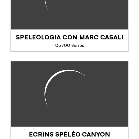
SPELEOLOGIA CON MARC CASALI
05700 Serres
SPELEOLOGIA CON MARC
CASALI
Vivi un'avventura unica senza tempo, alla scopertà
del sesto continente...
- Speleologia scopertà : primi passi nel sottoterra
- Speleologia avventura : esplorazione più sportiva
-...
ECRINS SPÉLÉO CANYON