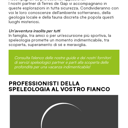
I nostri partner di Terres de Gap vi accompagnano in
queste esplorazioni in tutta sicurezza. Condivideranno con
voi le loro conoscenze dell'ambiente sotterraneo, della
geologia locale e della fauna discreta che popola questi
luoghi misteriosi.
Un'avventura insolita per tutti
In famiglia, tra amici o per un'escursione più sportiva, la
speleologia promette un momento indimenticabile, tra
scoperta, superamento di sé e meraviglia.
Consulta l'elenco delle nostre guide e dei nostri fornitori
di servizi speleologici partner e parti alla scoperta delle
profondità per una vacanza indimenticabile!
PROFESSIONISTI DELLA
SPELEOLOGIA AL VOSTRO FIANCO