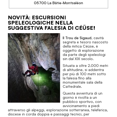
TELEFONO
05700 La Bâtie-Montsaléon
SAPERNE DI PIÙ
NOVITÀ: ESCURSIONI
ECRINS SPÉLÉO CANYON
SPELEOLOGICHE NELLA
SUGGESTIVA FALESIA DI CÉÜSE!
Idéalement situés entre le massif des Écrins et celui
du Dévoluy, proches de Gap, nous vous invitons à
Il Trou de Sigaud
, cavità
une expérience inoubliable de découverte de la
segreta e tesoro nascosto
spéléologie et du canyoning, dans des...
della mitica Céüse, è
oggetto di esplorazione
da parte degli speleologi
sin dal XIX secolo.
Situata a oltre 2.000 metri
di altitudine, si addentra
per più di 100 metri sotto
TELEFONO
la falesia fino alla
monumentale sala della
Cattedrale.
SAPERNE DI PIÙ
Questa avventura di un
giorno è rivolta a un
pubblico sportivo, con
avvicinamento a piedi
attraverso gli alpeggi, esplorazione sotterranea, teleferica,
discese in corda doppia e passaggi tecnici, per