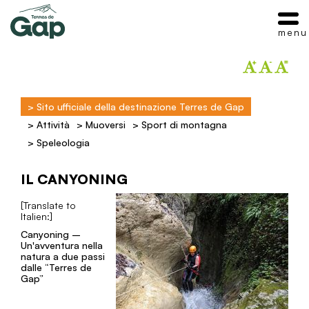
menu
>
Sito ufficiale della destinazione Terres de Gap
>
Attività
>
Muoversi
>
Sport di montagna
>
Speleologia
IL CANYONING
[Translate to
Italien:]
Canyoning –
Un'avventura nella
natura a due passi
dalle “Terres de
Gap”