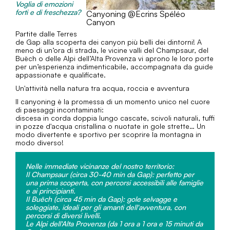
Voglia di emozioni
forti e di freschezza?
Canyoning @Ecrins Spéléo
Canyon
Partite dalle Terres
de Gap alla scoperta dei canyon più belli dei dintorni! A
meno di un’ora di strada, le vicine valli del Champsaur, del
Buëch o delle Alpi dell’Alta Provenza vi aprono le loro porte
per un’esperienza indimenticabile, accompagnata da guide
appassionate e qualificate.
Un'attività nella natura tra acqua, roccia e avventura
Il canyoning è la promessa di un momento unico nel cuore
di paesaggi incontaminati:
discesa in corda doppia lungo cascate, scivoli naturali, tuffi
in pozze d'acqua cristallina o nuotate in gole strette… Un
modo divertente e sportivo per scoprire la montagna in
modo diverso!
Nelle immediate vicinanze del nostro territorio:
Il Champsaur (circa 30-40 min da Gap): perfetto per
una prima scoperta, con percorsi accessibili alle famiglie
e ai principianti.
Il Buëch (circa 45 min da Gap): gole selvagge e
soleggiate, ideali per gli amanti dell'avventura, con
percorsi di diversi livelli.
Le Alpi dell'Alta Provenza (da 1 ora a 1 ora e 15 minuti da