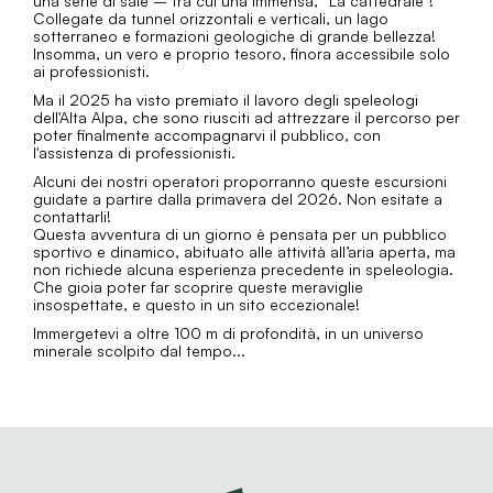
una serie di sale – tra cui una immensa, “La cattedrale”!
Collegate da tunnel orizzontali e verticali, un lago
sotterraneo e formazioni geologiche di grande bellezza!
Insomma, un vero e proprio tesoro, finora accessibile solo
ai professionisti.
Ma il 2025 ha visto premiato il lavoro degli speleologi
dell'Alta Alpa, che sono riusciti ad attrezzare il percorso per
poter finalmente accompagnarvi il pubblico, con
l'assistenza di professionisti.
Alcuni dei nostri operatori proporranno queste escursioni
guidate a partire dalla primavera del 2026. Non esitate a
contattarli!
Questa avventura di un giorno è pensata per un pubblico
sportivo e dinamico, abituato alle attività all’aria aperta, ma
non richiede alcuna esperienza precedente in speleologia.
Che gioia poter far scoprire queste meraviglie
insospettate, e questo in un sito eccezionale!
Immergetevi a oltre 100 m di profondità, in un universo
minerale scolpito dal tempo...