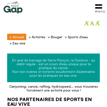
menu
>
Accueil
>
Activités
>
Bouger
>
Sports d'eau
>
Eau vive
En aval du barrage de Serre-Ponçon, le Durance - au
débit régulé - est un cours d'eau unique pour la
pratique du canoë.
Non loin rivières et torrents bouillonnent d'adrénaline
pour les pratiques en eau vive.
Canyoning, canoë, rafting, hydrospeed... vous trouverez
forcément une activité pour vous !
NOS PARTENAIRES DE SPORTS EN
EAU VIVE