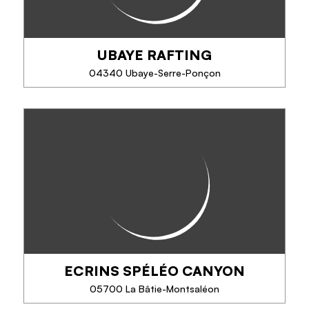
UBAYE RAFTING
TÉLÉPHONE
04340 Ubaye-Serre-Ponçon
EN SAVOIR PLUS
UBAYE RAFTING
Ubaye Rafting vous propose de découvrir une des
plus belles rivières d'Europe en poursuivant
l'aventure lors de la traversée du lac de Serre-
Ponçon.
ECRINS SPÉLÉO CANYON
TÉLÉPHONE
05700 La Bâtie-Montsaléon
EN SAVOIR PLUS