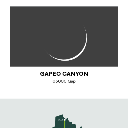
ECRINS SPÉLÉO CANYON
Idéalement situés entre le massif des Écrins et celui
du Dévoluy, proches de Gap, nous vous invitons à
une expérience inoubliable de découverte de la
spéléologie et du canyoning, dans des...
GAPEO CANYON
TÉLÉPHONE
05000 Gap
EN SAVOIR PLUS
GAPEO CANYON
Gapeo vous propose des sorties canyoning dès 8
ans, pour débutants et confirmés. Rappels, sauts et
toboggans au cœur des Alpes du Sud, en petits
groupes de 8 personnes maximum pour une...