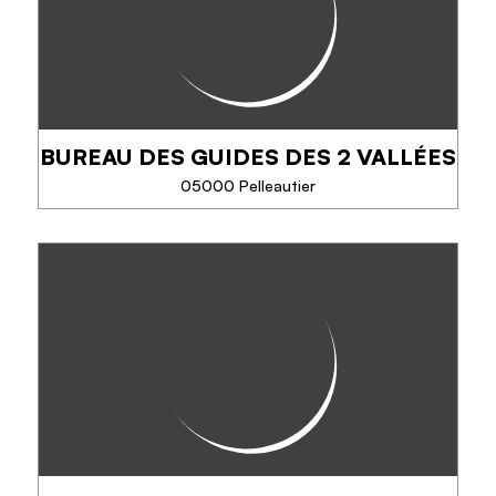
canyoning, Via Ferrata, escalade et VTT. Vivez...
BUREAU DES GUIDES DES 2 VALLÉES
TÉLÉPHONE
05000 Pelleautier
EN SAVOIR PLUS
BUREAU DES GUIDES DES 2
VALLÉES
Osez l'aventure en toute sécurité avec une équipe
de professionnels réunis autour d'une même idée :
partager sa passion de la montagne.