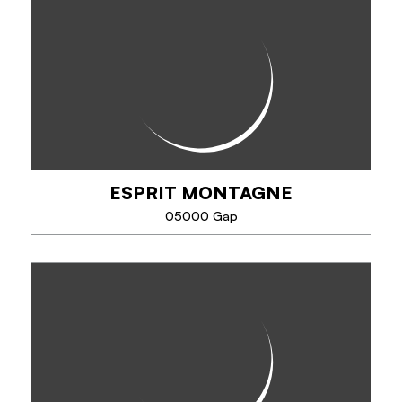
Découvrez à votre rythme la vallée de la Moyenne
Durance entre le barrage de Serre-Ponçon et le
château de Tallard. Les castors et autres animaux
vous accompagneront sur une rivière...
ESPRIT MONTAGNE
TÉLÉPHONE
05000 Gap
EN SAVOIR PLUS
ESPRIT MONTAGNE
Activités en initiation, perfectionnement et famille. A
partir de 6 ans.
Canyoning : activité aquatique, ludique, toboggans
naturels, descente en rappel. Via Ferrata,
escalade... sorties...