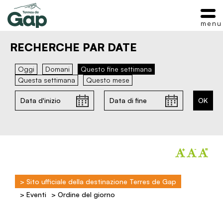
menu
RECHERCHE PAR DATE
Oggi
Domani
Questo fine settimana
Questa settimana
Questo mese
>
Sito ufficiale della destinazione Terres de Gap
>
Eventi
>
Ordine del giorno