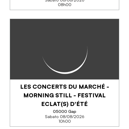
08h00
MARCHÉ HEBDOMADAIRE DU
SAMEDI
Venez à la rencontre des producteurs locaux qui
sauront vous faire découvrir les produits locaux de
la région.
LES CONCERTS DU MARCHÉ -
TELEFONO
MORNING STILL - FESTIVAL
ECLAT(S) D'ÉTÉ
SAPERNE DI PIÙ
05000 Gap
Sabato 08/08/2026
10h00