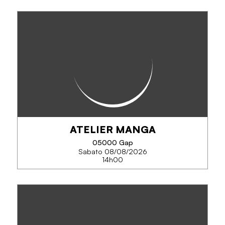
LES CONCERTS DU MARCHÉ -
MORNING STILL - FESTIVAL
ECLAT(S) D'ÉTÉ
Les Concerts du Marché vous donnent rendez-
vous tout l'été pour des concerts gratuits en plein
air.
ATELIER MANGA
05000 Gap
Sabato 08/08/2026
TELEFONO
14h00
SAPERNE DI PIÙ
ATELIER MANGA
Atelier petits et grands pour dessiner dans le style
manga.