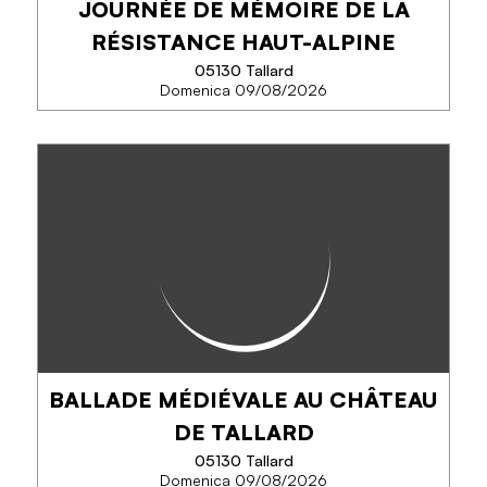
JOURNÉE DE MÉMOIRE DE LA
TELEFONO
RÉSISTANCE HAUT-ALPINE
05130 Tallard
Domenica 09/08/2026
SAPERNE DI PIÙ
JOURNÉE DE MÉMOIRE DE LA
RÉSISTANCE HAUT-ALPINE
82eme anniversaire de la mort de Paul Héraud, chef
de la Résistance des Hautes-Alpes, et de son agent
de liaison le gendarme Marius Méyère.
BALLADE MÉDIÉVALE AU CHÂTEAU
TELEFONO
DE TALLARD
05130 Tallard
Domenica 09/08/2026
SAPERNE DI PIÙ