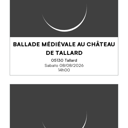
BALLADE MÉDIÉVALE AU CHÂTEAU
TELEFONO
DE TALLARD
SAPERNE DI PIÙ
05130 Tallard
Sabato 08/08/2026
14h00
BALLADE MÉDIÉVALE AU
CHÂTEAU DE TALLARD
Animation Medieval pour petits et grands,
animation non-stop toute la journée