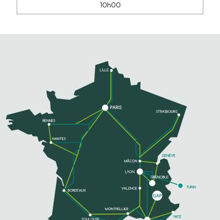
10h00
BALLADE MÉDIÉVALE AU
CHÂTEAU DE TALLARD
Animation Medieval pour petits et grands,
animation non-stop toute la journée
TELEFONO
SAPERNE DI PIÙ