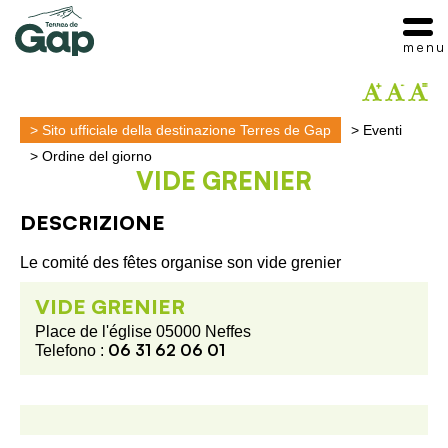
menu
>
Sito ufficiale della destinazione Terres de Gap
>
Eventi
>
Ordine del giorno
VIDE GRENIER
DESCRIZIONE
Le comité des fêtes organise son vide grenier
VIDE GRENIER
Place de l'église 05000 Neffes
06 31 62 06 01
Telefono :