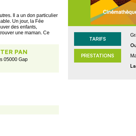
tres. Il a un don particulier
éable. Un jour, la Fée
rouver des enfants,
ur trouver une maman. Ce
Gr
TARIFS
Ou
ETER PAN
PRESTATIONS
Ma
is 05000 Gap
La