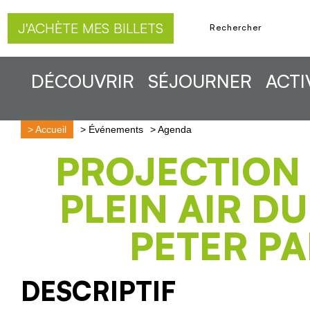
J'ACHÈTE MES BILLETS
DÉCOUVRIR
SÉJOURNER
ACTI
>
Accueil
>
Événements
>
Agenda
PROJECTION
PLEIN AIR DU
PETER P
DESCRIPTIF