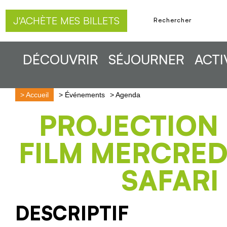
J'ACHÈTE MES BILLETS
DÉCOUVRIR
SÉJOURNER
ACTI
>
Accueil
>
Événements
>
Agenda
PROJECTION
FILM MERCREDI
SAFARI
DESCRIPTIF