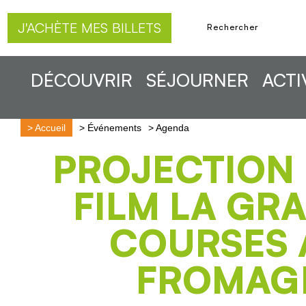
J'ACHÈTE MES BILLETS
DÉCOUVRIR
SÉJOURNER
ACTI
>
Accueil
>
Événements
>
Agenda
PROJECTION
FILM LA GR
COURSES 
FROMAG