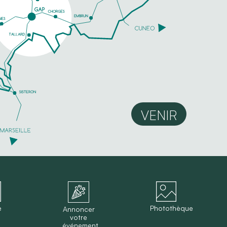
VENIR
e
Photothèque
Annoncer
votre
événement