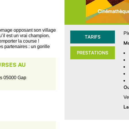
romage opposant son village
Ple
qu’il est un vrai champion.
TARIFS
mporter la course !
Mo
 partenaires : un gorille
PRESTATIONS
URSES AU
is 05000 Gap
Ou
Ve
La