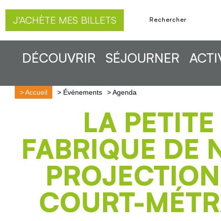
J'ACHÈTE MES BILLETS
DÉCOUVRIR
SÉJOURNER
ACTI
>
Accueil
>
Événements
>
Agenda
LA PETITE
FABRIQUE DE 
PROJECTION
COURT-MÉTR