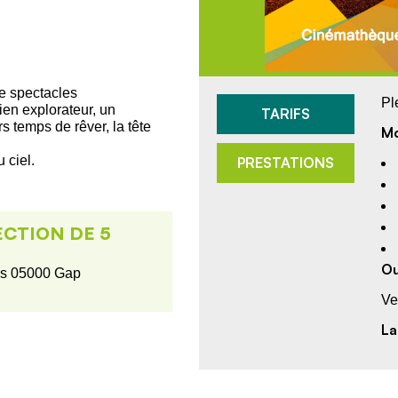
de spectacles
Ple
ien explorateur, un
TARIFS
rs temps de rêver, la tête
Mo
 ciel.
PRESTATIONS
ECTION DE 5
Ou
is 05000 Gap
Ve
La