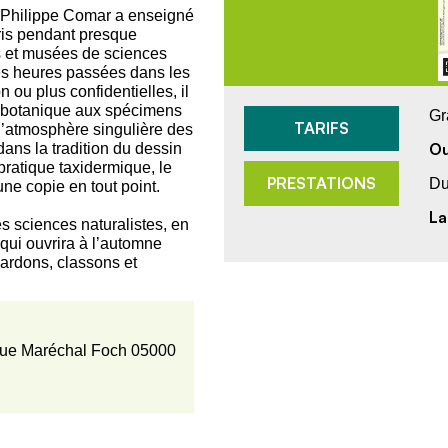
in, Philippe Comar a enseigné
aris pendant presque
s et musées de sciences
es heures passées dans les
 ou plus confidentielles, il
lon botanique aux spécimens
Gr
TARIFS
 l’atmosphère singulière des
Ou
dans la tradition du dessin
 pratique taxidermique, le
PRESTATIONS
Du
ne copie en tout point.
La
les sciences naturalistes, en
qui ouvrira à l’automne
gardons, classons et
ue Maréchal Foch 05000