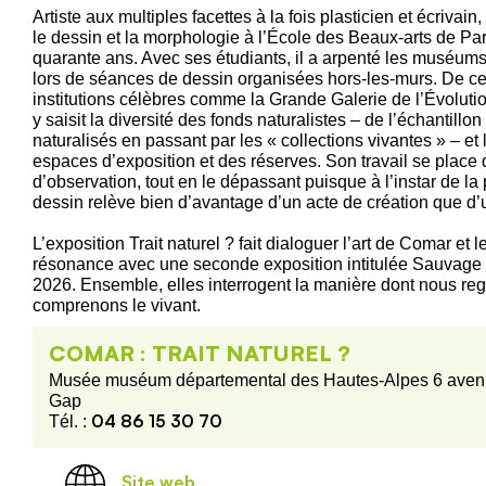
Artiste aux multiples facettes à la fois plasticien et écriva
le dessin et la morphologie à l’École des Beaux-arts de P
quarante ans. Avec ses étudiants, il a arpenté les muséum
lors de séances de dessin organisées hors-les-murs. De c
institutions célèbres comme la Grande Galerie de l’Évolution
y saisit la diversité des fonds naturalistes – de l’échantil
naturalisés en passant par les « collections vivantes » – et
espaces d’exposition et des réserves. Son travail se place 
d’observation, tout en le dépassant puisque à l’instar de la
dessin relève bien d’avantage d’un acte de création que d’u
L’exposition Trait naturel ? fait dialoguer l’art de Comar et 
résonance avec une seconde exposition intitulée Sauvage 
2026. Ensemble, elles interrogent la manière dont nous re
comprenons le vivant.
COMAR : TRAIT NATUREL ?
Musée muséum départemental des Hautes-Alpes 6 aven
Gap
04 86 15 30 70
Tél. :
Site web