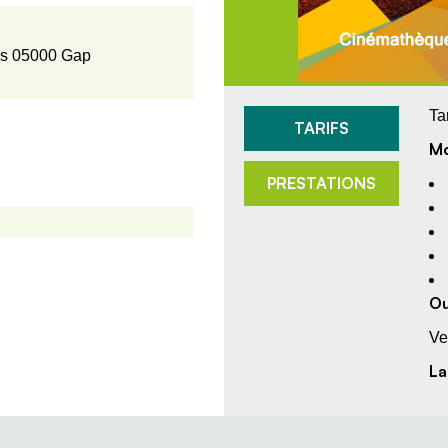
is 05000 Gap
Ta
TARIFS
Mo
PRESTATIONS
Ou
Ve
La