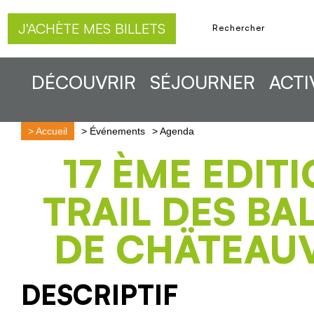
J'ACHÈTE MES BILLETS
DÉCOUVRIR
SÉJOURNER
ACTI
>
Accueil
>
Événements
>
Agenda
17 ÈME EDIT
TRAIL DES B
DE CHÄTEAU
DESCRIPTIF