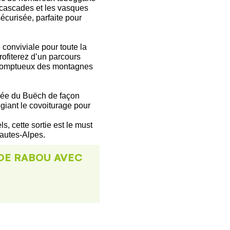
es cascades et les vasques
écurisée, parfaite pour
e conviviale pour toute la
rofiterez d’un parcours
e somptueux des montagnes
lée du Buëch de façon
égiant le covoiturage pour
, cette sortie est le must
 Hautes-Alpes.
DE RABOU AVEC