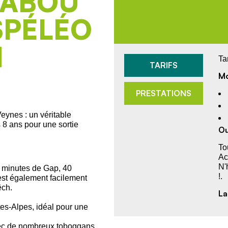
RABOU
SPÉLÉO
N
Ta
TARIFS
Mo
PRESTATIONS
ynes : un véritable
 8 ans pour une sortie
Ou
To
Ac
N'
 minutes de Gap, 40
!.
 est également facilement
ëch.
La
es-Alpes, idéal pour une
vec de nombreux toboggans