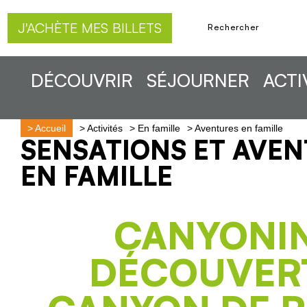
J'ACHÈTE MES BILLETS
DÉCOUVRIR
SÉJOURNER
ACTI
>
Accueil
>
Activités
>
En famille
>
Aventures en famille
SENSATIONS ET AVE
EN FAMILLE
CANYONI
DÉCOUVERT