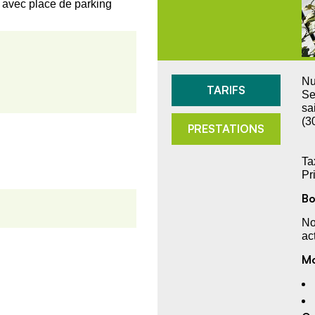
 avec place de parking
Nu
TARIFS
Se
sa
(3
PRESTATIONS
Ta
Pr
Bo
No
ac
Mo