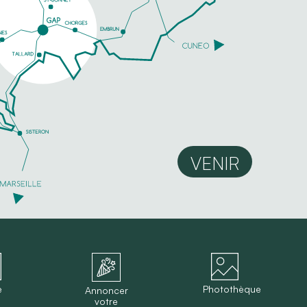
VENIR
e
Photothèque
Annoncer
votre