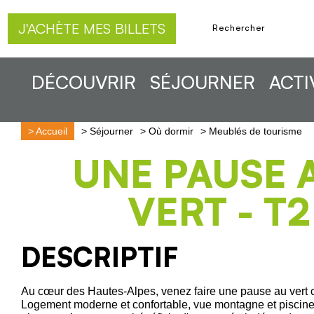
J'ACHÈTE MES BILLETS
DÉCOUVRIR
SÉJOURNER
ACTI
>
Accueil
>
Séjourner
>
Où dormir
>
Meublés de tourisme
UNE PAUSE 
VERT - T
DESCRIPTIF
Au cœur des Hautes-Alpes, venez faire une pause au vert c
Logement moderne et confortable, vue montagne et piscine