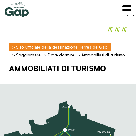
menu
>
Sito ufficiale della destinazione Terres de Gap
>
Soggiornare
>
Dove dormire
>
Ammobiliati di turismo
AMMOBILIATI DI TURISMO