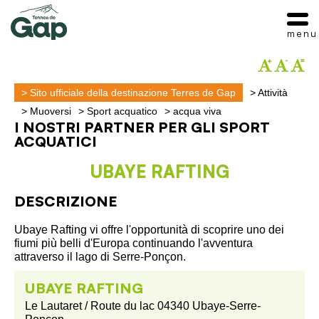
menu
>
Sito ufficiale della destinazione Terres de Gap
>
Attività
>
Muoversi
>
Sport acquatico
>
acqua viva
I NOSTRI PARTNER PER GLI SPORT
ACQUATICI
UBAYE RAFTING
DESCRIZIONE
Ubaye Rafting vi offre l'opportunità di scoprire uno dei
fiumi più belli d'Europa continuando l'avventura
attraverso il lago di Serre-Ponçon.
UBAYE RAFTING
Le Lautaret / Route du lac 04340 Ubaye-Serre-