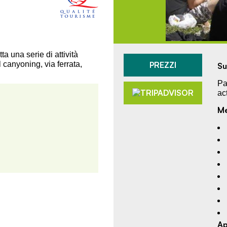
a una serie di attività
PREZZI
 canyoning, via ferrata,
Su
Pa
ac
Me
Ap