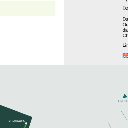
Da
Da
Or
da
Ch
Li