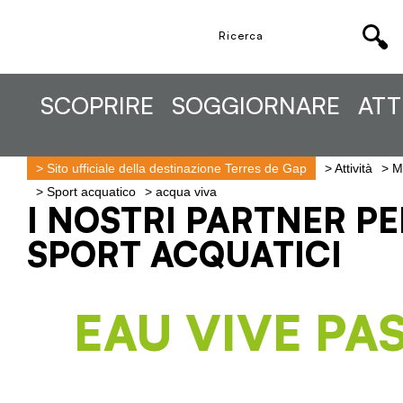
SCOPRIRE
SOGGIORNARE
ATT
>
Sito ufficiale della destinazione Terres de Gap
>
Attività
>
Mu
>
Sport acquatico
>
acqua viva
I NOSTRI PARTNER PE
SPORT ACQUATICI
EAU VIVE PA