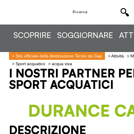
SCOPRIRE
SOGGIORNARE
ATT
>
Sito ufficiale della destinazione Terres de Gap
>
Attività
>
Mu
>
Sport acquatico
>
acqua viva
I NOSTRI PARTNER PE
SPORT ACQUATICI
DURANCE C
DESCRIZIONE