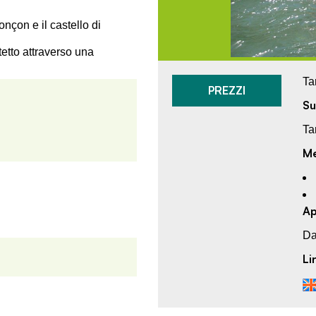
nçon e il castello di
etto attraverso una
Ta
PREZZI
Su
Ta
Me
Ap
Da
Li