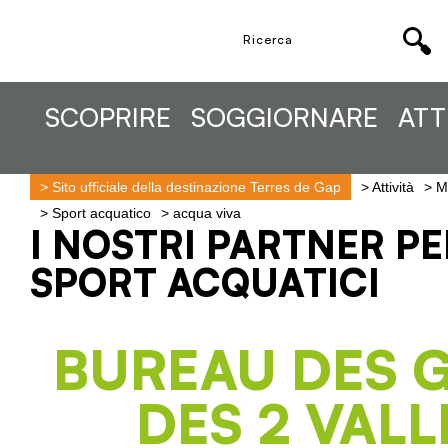
SCOPRIRE
SOGGIORNARE
ATT
>
Sito ufficiale della destinazione Terres de Gap
>
Attività
>
Mu
>
Sport acquatico
>
acqua viva
I NOSTRI PARTNER PE
SPORT ACQUATICI
BUREAU DES 
DES 2 VALL