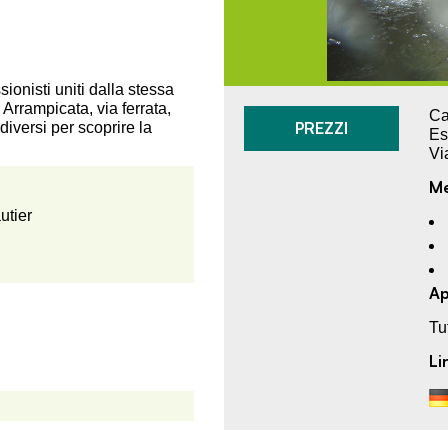
sionisti uniti dalla stessa
Arrampicata, via ferrata,
Ca
PREZZI
diversi per scoprire la
Es
Vi
Me
utier
Ap
Tu
Li