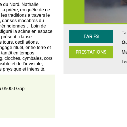
e du Nord. Nathalie
 la prière, en quête de ce
es traditions à travers le
ue, danses macabres du
 amérindiennes… Loin de
nsfiguré la scène en espace
Ta
TARIFS
 présent : danse
Ou
tours, oscillations,
age rituel, entre terre et
PRESTATIONS
Ma
t tantôt en tempos
ng, cloches, cymbales, cors
La
sible et de l’invisible,
e physique et intensité.
ou 05000 Gap