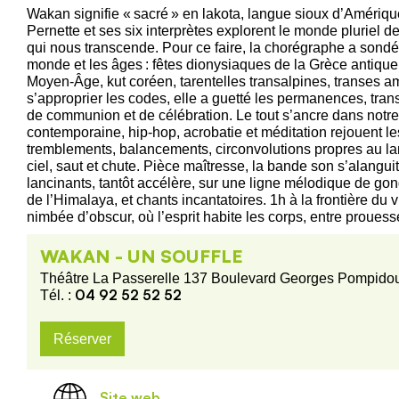
Wakan signifie « sacré » en lakota, langue sioux d’Amériqu
Pernette et ses six interprètes explorent le monde pluriel de
qui nous transcende. Pour ce faire, la chorégraphe a sondé l
monde et les âges : fêtes dionysiaques de la Grèce antiq
Moyen-Âge, kut coréen, tarentelles transalpines, transes
s’approprier les codes, elle a guetté les permanences, tra
de communion et de célébration. Le tout s’ancre dans notre
contemporaine, hip-hop, acrobatie et méditation rejouent les 
tremblements, balancements, circonvolutions propres au lang
ciel, saut et chute. Pièce maîtresse, la bande son s’alangui
lancinants, tantôt accélère, sur une ligne mélodique de go
de l’Himalaya, et chants incantatoires. 1h à la frontière du vi
nimbée d’obscur, où l’esprit habite les corps, entre prouess
WAKAN - UN SOUFFLE
Théâtre La Passerelle 137 Boulevard Georges Pompid
04 92 52 52 52
Tél. :
Réserver
Site web