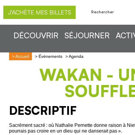
J'ACHÈTE MES BILLETS
DÉCOUVRIR
SÉJOURNER
ACTI
>
Accueil
>
Événements
>
Agenda
WAKAN - U
SOUFFL
DESCRIPTIF
Sacrément sacré : où Nathalie Pernette donne raison à Niet
pourrais pas croire en un dieu qui ne danserait pas ».