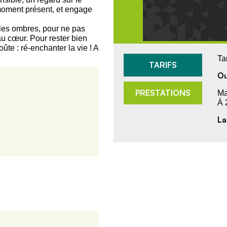
moment présent, et engage
r les ombres, pour ne pas
 au cœur. Pour rester bien
ûte : ré-enchanter la vie ! A
Ta
TARIFS
Ou
PRESTATIONS
Ma
À 
La