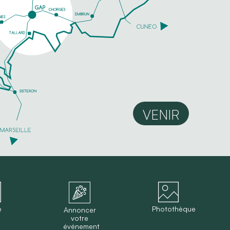
VENIR
e
Photothèque
Annoncer
votre
événement