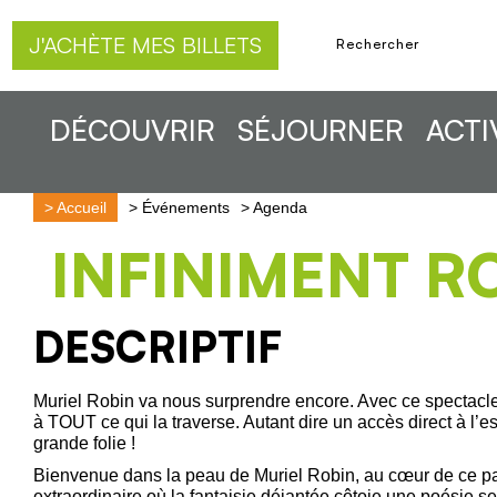
J'ACHÈTE MES BILLETS
DÉCOUVRIR
SÉJOURNER
ACTI
>
Accueil
>
Événements
>
Agenda
INFINIMENT R
DESCRIPTIF
Muriel Robin va nous surprendre encore. Avec ce spectacle
à TOUT ce qui la traverse. Autant dire un accès direct à l’
grande folie !
Bienvenue dans la peau de Muriel Robin, au cœur de ce p
extraordinaire où la fantaisie déjantée côtoie une poésie se