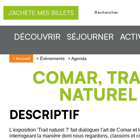
J'ACHÈTE MES BILLETS
DÉCOUVRIR
SÉJOURNER
ACTI
>
Accueil
>
Événements
>
Agenda
COMAR, TRA
NATUREL
DESCRIPTIF
L'exposition 'Trait naturel ?' fait dialoguer l'art de Comar et
interrogeant la manière dont nous regardons, classons et c