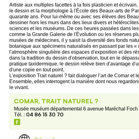
Artiste aux multiples facettes à la fois plasticien et écriva
le dessin et la morphologie à l'École des Beaux-arts de Pa
quarante ans. Pour lui-même ou avec ses élèves des Beau
dessiner hors les murs dans des lieux divers et hétéroclit
sciences et les muséums. De ces heures passées dans les i
comme la Grande Galerie de l'Évolution ou les réserves plu
musées de médecines, il y saisit la diversité des fonds natur
botanique aux spécimens naturalisés en passant par les « co
l'atmosphère singulière des espaces d'exposition et des rés
dans la tradition du dessin d'observation, tout en le dépassa
pratique taxidermique, le dessin relève bien d'avantage d'u
d'une copie en tout point.
L’exposition Trait naturel ? fait dialoguer l’art de Comar et 
Ensemble, elles interrogent la manière dont nous regardo
le vivant.
COMAR, TRAIT NATUREL ?
Musée muséum départemental 6 avenue Maréchal Foch
04 86 15 30 70
Tél. :