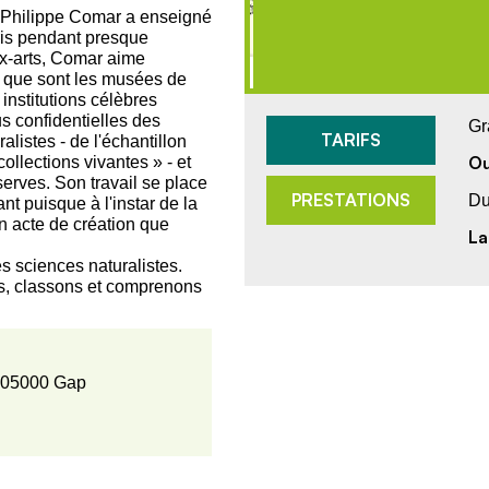
in, Philippe Comar a enseigné
ris pendant presque
x-arts, Comar aime
es que sont les musées de
nstitutions célèbres
s confidentielles des
Gr
TARIFS
alistes - de l'échantillon
Ou
llections vivantes » - et
erves. Son travail se place
PRESTATIONS
Du
nt puisque à l'instar de la
n acte de création que
La
les sciences naturalistes.
ns, classons et comprenons
 05000 Gap