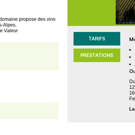
e domaine propose des vins
s-Alpes.
te Valeur
TARIFS
Mo
PRESTATIONS
Ou
Du
12
16
Fe
La