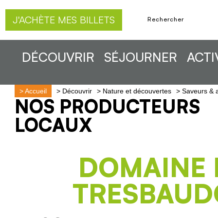
J'ACHÈTE MES BILLETS
DÉCOUVRIR
SÉJOURNER
ACTI
>
Accueil
>
Découvrir
>
Nature et découvertes
>
Saveurs & a
NOS PRODUCTEURS
LOCAUX
DOMAINE 
TRESBAU