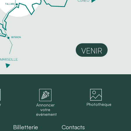
VENIR
e
Photothèque
Annoncer
votre
événement
Billetterie
Contacts