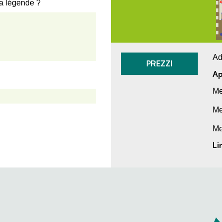
la légende ?
Ad
PREZZI
Ap
Me
Me
Me
Li