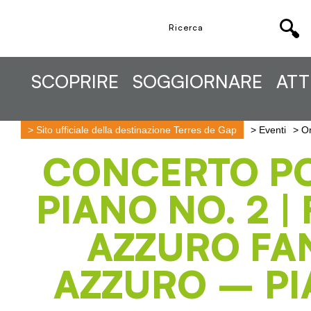
SCOPRIRE
SOGGIORNARE
ATT
>
Sito ufficiale della destinazione Terres de Gap
>
Eventi
>
Or
CONCERTO P
PIANO NO. 2 |
AZZURO FA
AZZURO – PI