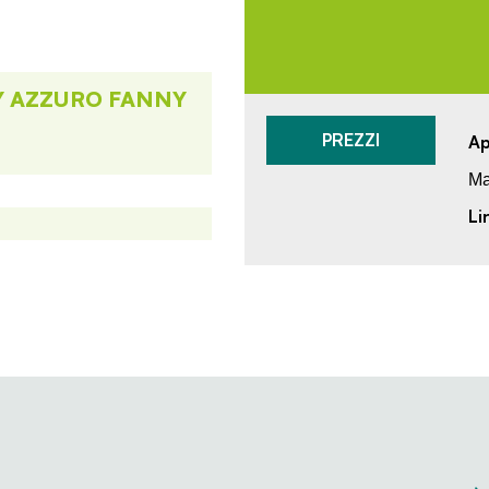
Y AZZURO FANNY
PREZZI
Ap
Ma
Li