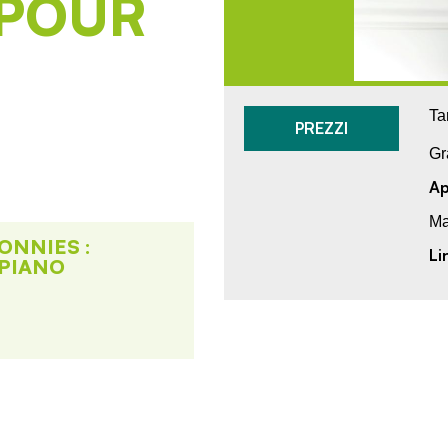
POUR
Tar
PREZZI
Gr
Ap
Ma
ONNIES :
Li
PIANO