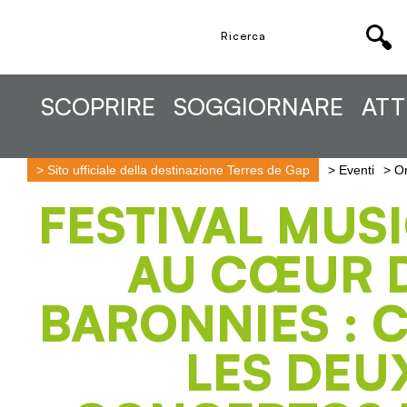
SCOPRIRE
SOGGIORNARE
ATT
>
Sito ufficiale della destinazione Terres de Gap
>
Eventi
>
Or
FESTIVAL MUS
AU CŒUR 
BARONNIES : 
LES DEU