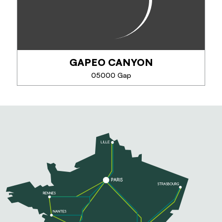
GAPEO CANYON
TELEFOON
05000 Gap
MEER INFORMATIE
GAPEO CANYON
Gapeo vous propose des sorties canyoning dès 8
ans, pour débutants et confirmés. Rappels, sauts et
toboggans au cœur des Alpes du Sud, en petits
groupes de 8 personnes maximum pour une...
TELEFOON