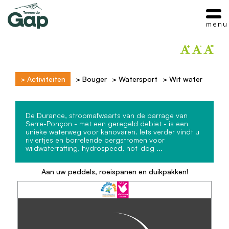
menu
>
Activiteiten
>
Bouger
>
Watersport
>
Wit water
De Durance, stroomafwaarts van de barrage van
Serre-Ponçon - met een geregeld debiet - is een
unieke waterweg voor kanovaren. Iets verder vindt u
riviertjes en borrelende bergstromen voor
wildwaterrafting, hydrospeed, hot-dog ...
Aan uw peddels, roeispanen en duikpakken!