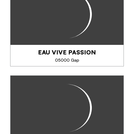
EAU VIVE PASSION
05000 Gap
EAU VIVE PASSION
Depuis plus de 38 ans, EVP – Eau Vive Passion
propose des activités encadrées par des guides
passionnés et diplômés : rafting, hydrospeed,
canyoning, Via Ferrata, escalade et VTT. Vivez...