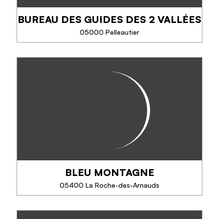
BUREAU DES GUIDES DES 2 VALLÉES
TELEFOON
05000 Pelleautier
MEER INFORMATIE
BUREAU DES GUIDES DES 2
VALLÉES
Ga veilig op avontuur met een professioneel team,
dat maar één ding wil: zijn passie voor de bergen
delen.
Klimmen, via ferrata, accrobranche, canyoning,
alpinisme ... Er zijn vele...
BLEU MONTAGNE
TELEFOON
05400 La Roche-des-Arnauds
MEER INFORMATIE