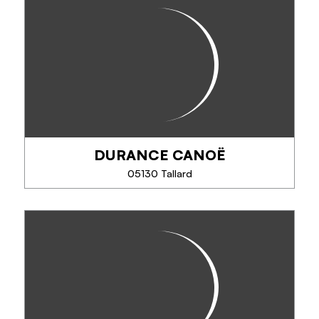
BLEU MONTAGNE
Eric Fossard biedt zijn diensten aan voor: alpinisme,
klimmen, langlaufen, off track skiën, canyoning, via
ferrata, trektochten en sneeuwraketten.
DURANCE CANOË
TELEFOON
05130 Tallard
MEER INFORMATIE
DURANCE CANOË
Ontdek de vallei van de Midden-Durance tussen de
stuwdam van Serre-Ponçon en het kasteel van
Tallard in je eigen tempo
Bevers en andere dieren vergezellen je op een
beschermde rivier...