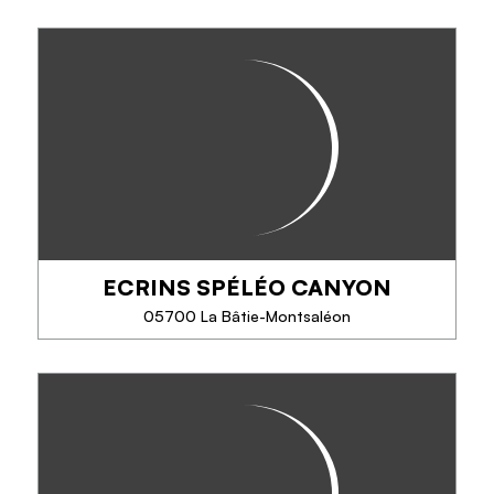
MEER INFORMATIE
UBAYE RAFTING
Ubaye Rafting vous propose de découvrir une des
plus belles rivières d'Europe en poursuivant
l'aventure lors de la traversée du lac de Serre-
Ponçon.
ECRINS SPÉLÉO CANYON
TELEFOON
05700 La Bâtie-Montsaléon
MEER INFORMATIE
ECRINS SPÉLÉO CANYON
Idéalement situés entre le massif des Écrins et celui
du Dévoluy, proches de Gap, nous vous invitons à
une expérience inoubliable de découverte de la
spéléologie et du canyoning, dans des...