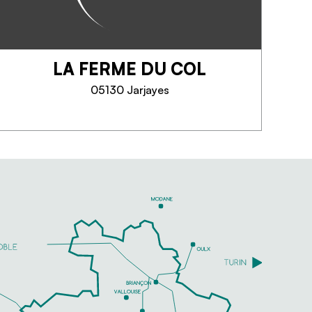
LA FERME DU COL
05130 Jarjayes
LA FERME DU COL
Educatieve en ludieke bezoeken,
voederen van dieren, flesvoeding
voor jongeren, kinderboerderij.
Fokken van angorageiten,
struisvogels, verwerking van
granen (meel, bier,
pannenkoeken)...