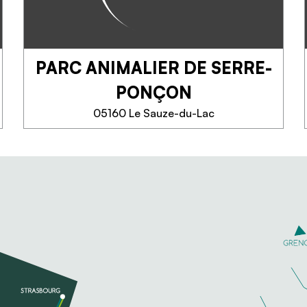
PARC ANIMALIER DE SERRE-
PONÇON
05160 Le Sauze-du-Lac
PARC ANIMALIER DE
SERRE-PONÇON
Tussen de hemel, de bergen en
het meer van Serre-Ponçon heet
het hele team van het park je
welkom voor een onvergetelijk
gezinsmoment vol spanning en
sensatie.