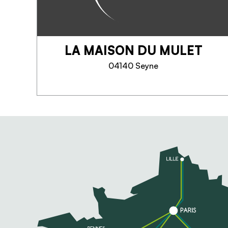
LA MAISON DU MULET
04140 Seyne
LA MAISON DU MULET
A la fois un musée et un parc
d’animation, La Maison du Mulet
présente cet animal exceptionnel
et son histoire dans le pays de
Seyne dont il a fait la richesse.
'Les animaux, la nuit', la...