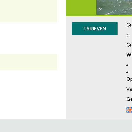
Gr
TARIEVEN
:
Gr
Wi
Op
Va
Ge