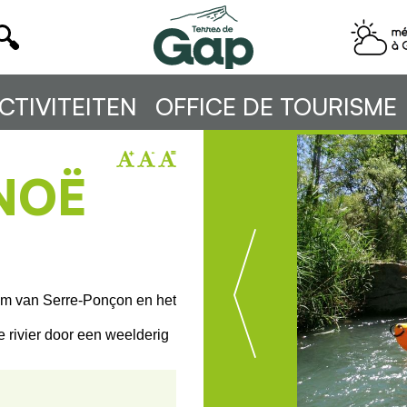
CTIVITEITEN
OFFICE DE TOURISME
NOË
am van Serre-Ponçon en het
 rivier door een weelderig