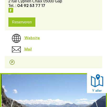
2 rue Cyprien Chaix 05000 Gap
04 92 53 77 17
Tel. :
Reserveren
Website
Mail
Y aller