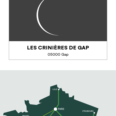
Venez rencontrer nos chevaux et mules.
Cours, randonnées sur plusieurs jours dans nos
paysages magnifiques des hautes Alpes...
Elevage de chevaux de loisirs et de sport
LES CRINIÈRES DE GAP
TELEFOON
05000 Gap
MEER INFORMATIE
LES CRINIÈRES DE GAP
Situé à 5 min de Gap, profitez de balades à cheval
panoramiques, de promenades à poney le long du
canal, ainsi que de cours et stages tous niveaux
(obstacle, dressage, voltige,...)....